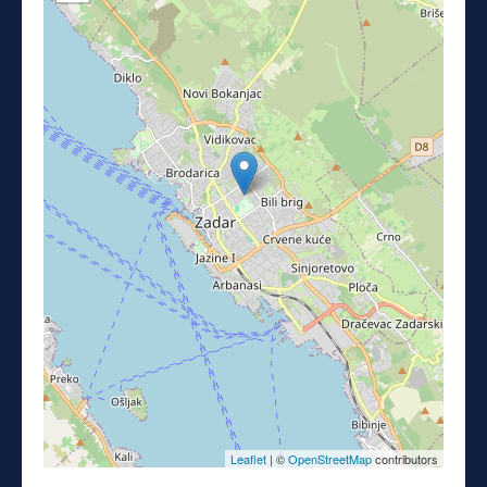
Leaflet
| ©
OpenStreetMap
contributors