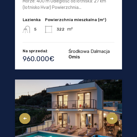
Morze: 400 m Odległość od lotniska: 27 km
(lotnisko Hvar) Powierzchnia...
Lazienka
Powierzchnia mieszkalna (m²)
m²
322
5
Na sprzedaż
Środkowa Dalmacja
Omis
960.000€