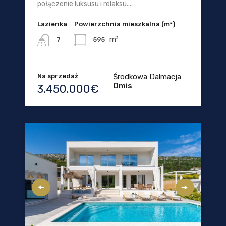
połączenie luksusu i relaksu....
Lazienka
Powierzchnia mieszkalna (m²)
m²
595
7
Na sprzedaż
Środkowa Dalmacja
Omis
3.450.000€