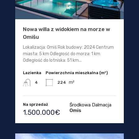
Nowa willa z widokiem na morze w
Omišu
Lokalizacja: Omiš Rok budowy: 2024 Centrum
miasta: 5 km Odległość do morza: 1 km
Odległość do lotniska: 51 km...
Lazienka
Powierzchnia mieszkalna (m²)
m²
224
4
Na sprzedaż
Środkowa Dalmacja
Omis
1.500.000€