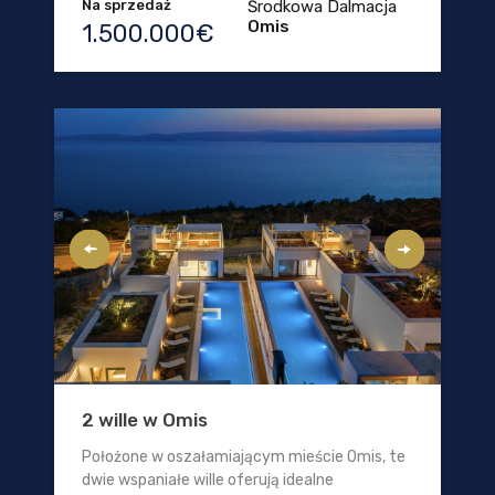
Na sprzedaż
Środkowa Dalmacja
Omis
1.500.000€
2 wille w Omis
Położone w oszałamiającym mieście Omis, te
dwie wspaniałe wille oferują idealne