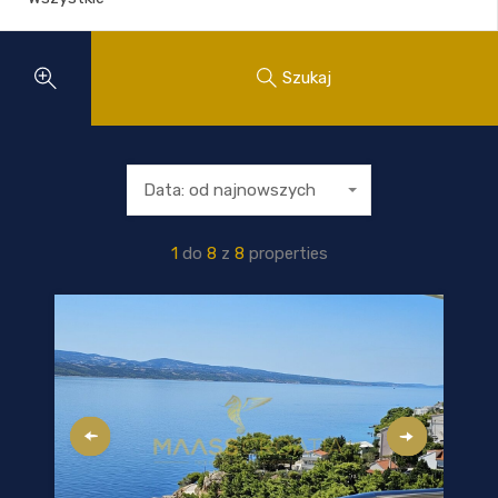
Szukaj
Data: od najnowszych
1
do
8
z
8
properties