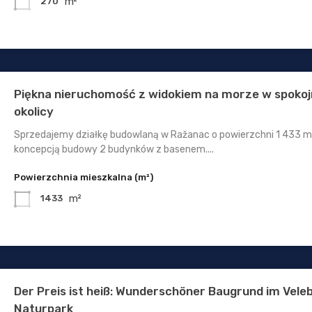
m²
270
Piękna nieruchomość z widokiem na morze w spokoj
okolicy
Sprzedajemy działkę budowlaną w Ražanac o powierzchni 1 433 m²
koncepcją budowy 2 budynków z basenem....
Powierzchnia mieszkalna (m²)
m²
1433
Der Preis ist heiß: Wunderschöner Baugrund im Veleb
Naturpark