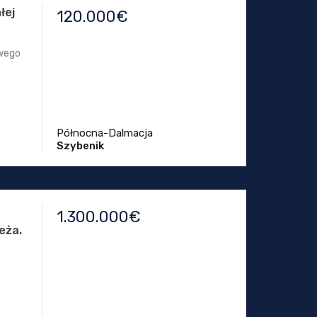
łej
120.000€
owego
Północna-Dalmacja
Szybenik
1.300.000€
eża.