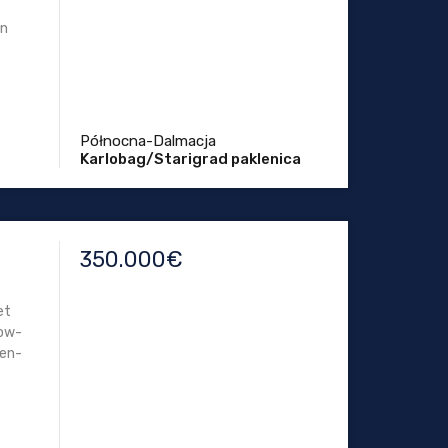
en
Północna-Dalmacja
Karlobag/Starigrad paklenica
350.000€
et
low-
een-