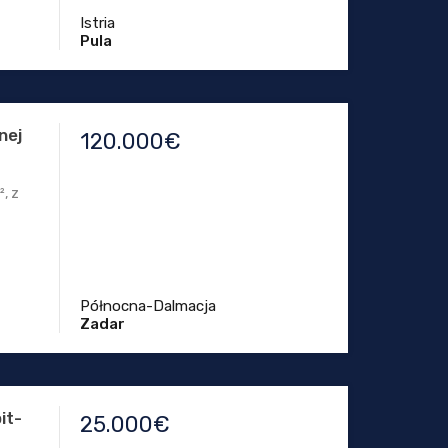
Istria
Pula
nej
120.000€
, z
Północna-Dalmacja
Zadar
it-
25.000€