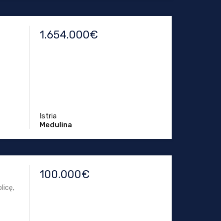
1.654.000€
Istria
Medulina
100.000€
licę,