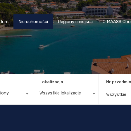
Dom
Nieruchomości
Regiony i miejsca
O MAASS
Dom
Nieruchomości
Regiony i miejsca
O MAASS Cho
Lokalizacja
Nr przedmio
giony
Wszystkie lokalizacje