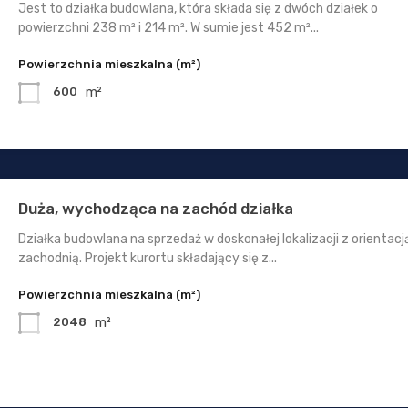
Jest to działka budowlana, która składa się z dwóch działek o
powierzchni 238 m² i 214 m². W sumie jest 452 m²...
Powierzchnia mieszkalna (m²)
m²
600
Duża, wychodząca na zachód działka
Działka budowlana na sprzedaż w doskonałej lokalizacji z orientacj
zachodnią. Projekt kurortu składający się z...
Powierzchnia mieszkalna (m²)
m²
2048