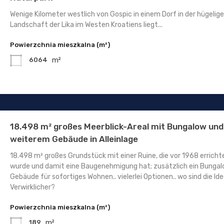
Wenige Kilometer westlich von Gospic in einem Dorf in der hügelig
Landschaft der Lika im Westen Kroatiens liegt...
Powierzchnia mieszkalna (m²)
m²
6064
18.498 m² großes Meerblick-Areal mit Bungalow und
weiterem Gebäude in Alleinlage
18.498 m² großes Grundstück mit einer Ruine, die vor 1968 erricht
wurde und damit eine Baugenehmigung hat; zusätzlich ein Bunga
Gebäude für sofortiges Wohnen.. vielerlei Optionen.. wo sind die Id
Verwirklicher?
Powierzchnia mieszkalna (m²)
m²
189