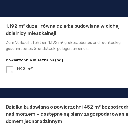
1,192 m² duża i równa działka budowlana w cichej
dzielnicy mieszkalnej!
Zum Verkauf steht ein 1.192 m² großes, ebenes und rechteckig
geschnittenes Grundstück, gelegen an einer...
Powierzchnia mieszkalna (m²)
m²
1192
Działka budowlana o powierzchni 452 m² bezpośred
nad morzem – dostępne są plany zagospodarowania
domem jednorodzinnym.