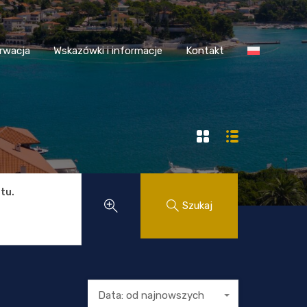
 Chorwacja
Wskazówki i informacje
Kontakt
rwacja
Wskazówki i informacje
Kontakt
tu.
Szukaj
Data: od najnowszych