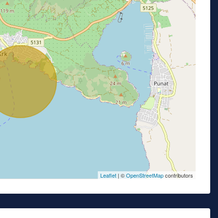
Leaflet
| ©
OpenStreetMap
contributors