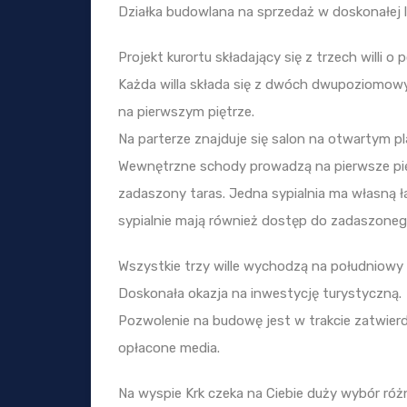
Działka budowlana na sprzedaż w doskonałej lo
Projekt kurortu składający się z trzech willi 
Każda willa składa się z dwóch dwupoziomowyc
na pierwszym piętrze.
Na parterze znajduje się salon na otwartym pla
Wewnętrzne schody prowadzą na pierwsze piętro,
zadaszony taras. Jedna sypialnia ma własną ła
sypialnie mają również dostęp do zadaszoneg
Wszystkie trzy wille wychodzą na południowy
Doskonała okazja na inwestycję turystyczną.
Pozwolenie na budowę jest w trakcie zatwier
opłacone media.
Na wyspie Krk czeka na Ciebie duży wybór różn