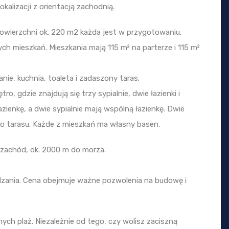
kalizacji z orientacją zachodnią.
o powierzchni ok. 220 m2 każda jest w przygotowaniu.
h mieszkań. Mieszkania mają 115 m² na parterze i 115 m²
nie, kuchnia, toaleta i zadaszony taras.
 gdzie znajdują się trzy sypialnie, dwie łazienki i
zienkę, a dwie sypialnie mają wspólną łazienkę. Dwie
o tarasu. Każde z mieszkań ma własny basen.
 zachód, ok. 2000 m do morza.
dzania. Cena obejmuje ważne pozwolenia na budowę i
ych plaż. Niezależnie od tego, czy wolisz zaciszną