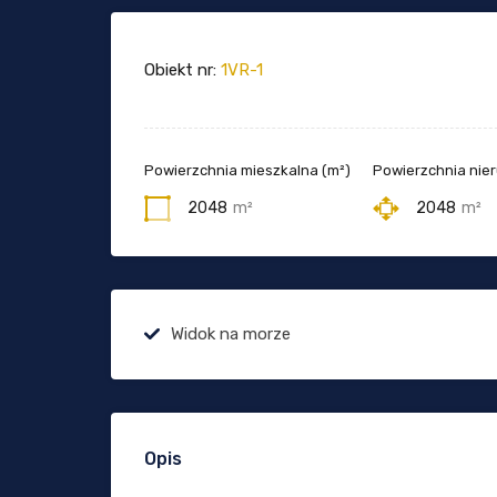
Obiekt nr:
1VR-1
Powierzchnia mieszkalna (m²)
Powierzchnia nie
2048
m²
2048
m²
Widok na morze
Opis