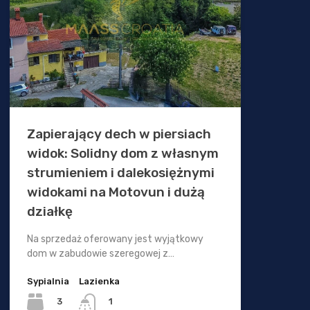
Zapierający dech w piersiach
widok: Solidny dom z własnym
strumieniem i dalekosiężnymi
widokami na Motovun i dużą
działkę
Na sprzedaż oferowany jest wyjątkowy
dom w zabudowie szeregowej z…
Sypialnia
Lazienka
3
1