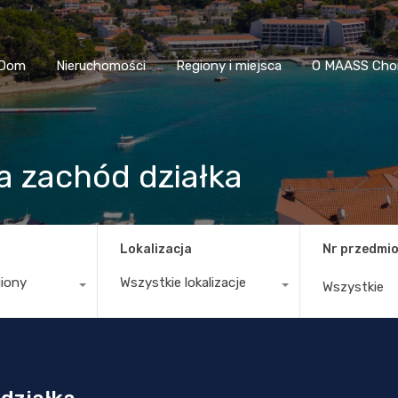
Dom
Nieruchomości
Regiony i miejsca
O MAASS
Dom
Nieruchomości
Regiony i miejsca
O MAASS Cho
 zachód działka
Lokalizacja
Nr przedmio
giony
Wszystkie lokalizacje