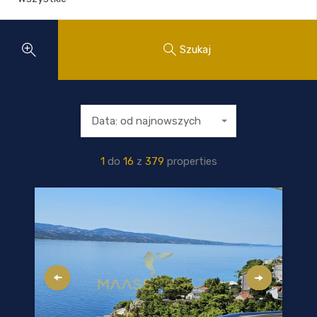
Szukaj
Data: od najnowszych
1
do
16
z
379
properties