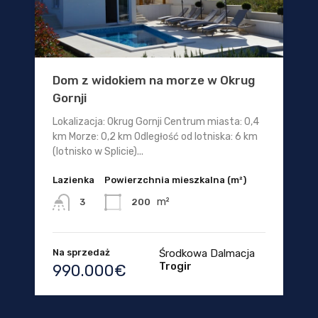
Dom z widokiem na morze w Okrug
Gornji
Lokalizacja: Okrug Gornji Centrum miasta: 0,4
km Morze: 0,2 km Odległość od lotniska: 6 km
(lotnisko w Splicie)...
Lazienka
Powierzchnia mieszkalna (m²)
m²
200
3
Na sprzedaż
Środkowa Dalmacja
Trogir
990.000€