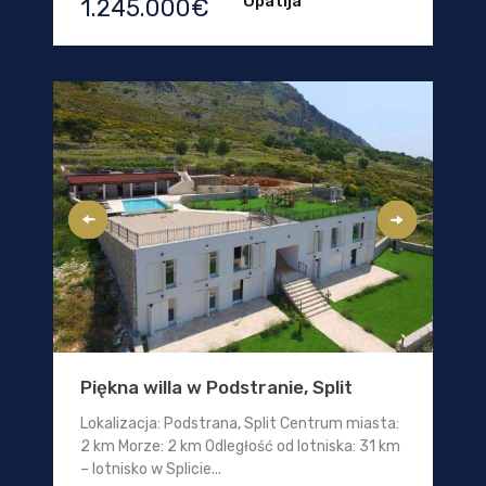
Opatija
1.245.000€
Piękna willa w Podstranie, Split
Lokalizacja: Podstrana, Split Centrum miasta:
2 km Morze: 2 km Odległość od lotniska: 31 km
– lotnisko w Splicie...