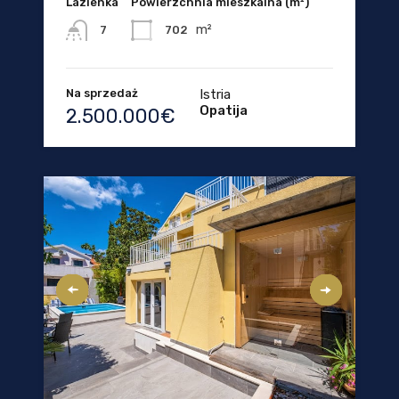
Lazienka
Powierzchnia mieszkalna (m²)
m²
702
7
Na sprzedaż
Istria
Opatija
2.500.000€