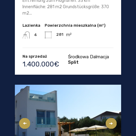
Entfernung zum Flughafen: 33 km
Innenfläche: 281 m2 Grundstücksgröße: 370
m2...
Lazienka
Powierzchnia mieszkalna (m²)
m²
281
4
Na sprzedaż
Środkowa Dalmacja
Split
1.400.000€