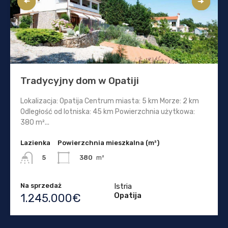
Tradycyjny dom w Opatiji
Lokalizacja: Opatija Centrum miasta: 5 km Morze: 2 km
Odległość od lotniska: 45 km Powierzchnia użytkowa:
380 m²...
Lazienka
Powierzchnia mieszkalna (m²)
380
m²
5
Na sprzedaż
Istria
Opatija
1.245.000€