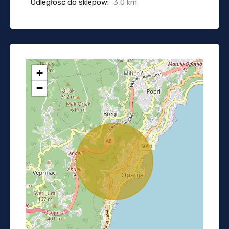
Odległość do sklepów:
3,0 km
+
−