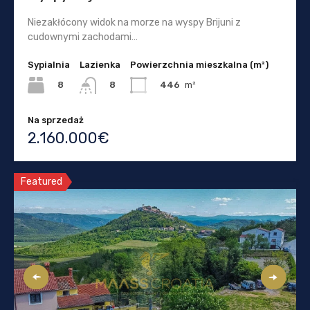
Niezakłócony widok na morze na wyspy Brijuni z
cudownymi zachodami…
Sypialnia
Lazienka
Powierzchnia mieszkalna (m²)
8
446
m²
8
Na sprzedaż
2.160.000€
Featured