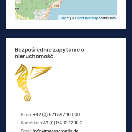
Leaflet
| ©
OpenStreetMap
contributors
Bezpośrednie zapytanie o
nieruchomość
Biuro:
+49 (0) 571 597 10 000
Komórka:
+49 (0)174 10 12 10 2
Email:
info@maasscroatia.de