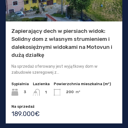
Zapierający dech w piersiach widok:
Solidny dom z własnym strumieniem i
dalekosiężnymi widokami na Motovun i
dużą działkę
Na sprzedaż oferowany jest wyjątkowy dom w
zabudowie szeregowej z…
Sypialnia
Lazienka
Powierzchnia mieszkalna (m²)
3
200
m²
1
Na sprzedaż
189.000€