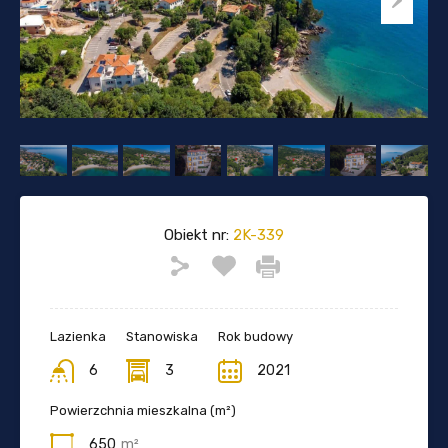
Obiekt nr:
2K-339
Lazienka
Stanowiska
Rok budowy
6
3
2021
Powierzchnia mieszkalna (m²)
650
m²