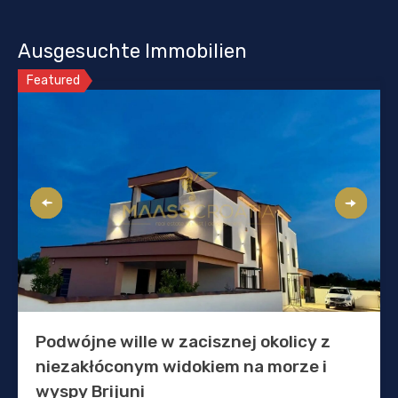
Ausgesuchte Immobilien
Featured
Podwójne wille w zacisznej okolicy z
niezakłóconym widokiem na morze i
wyspy Brijuni