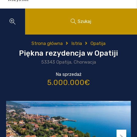
Szukaj
Strona główna
Istria
Opatija
Piękna rezydencja w Opatiji
53343 Opatija, Chorwacja
Na sprzedaż
5.000.000€