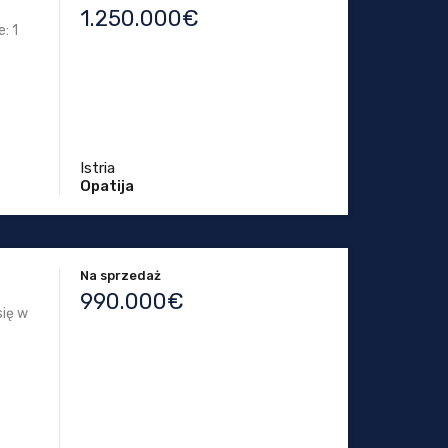
1.250.000€
: 1
Istria
Opatija
Na sprzedaż
990.000€
się w