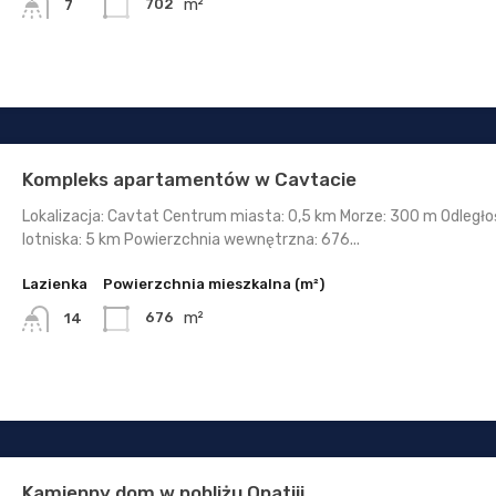
m²
702
7
Kompleks apartamentów w Cavtacie
Lokalizacja: Cavtat Centrum miasta: 0,5 km Morze: 300 m Odległo
lotniska: 5 km Powierzchnia wewnętrzna: 676...
Lazienka
Powierzchnia mieszkalna (m²)
m²
676
14
Kamienny dom w pobliżu Opatiji