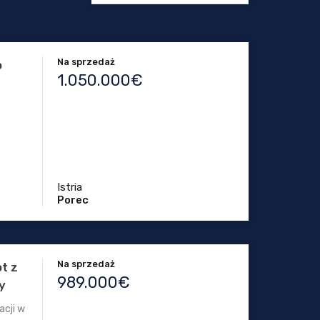
Na sprzedaż
o
1.050.000€
Istria
Porec
Na sprzedaż
ot z
989.000€
y
acji w