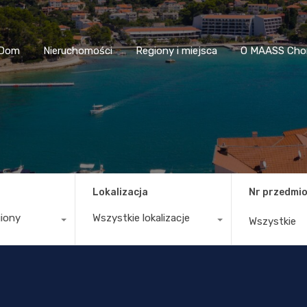
Dom
Nieruchomości
Regiony i miejsca
O MAASS
Dom
Nieruchomości
Regiony i miejsca
O MAASS Cho
Lokalizacja
Nr przedmio
giony
Wszystkie lokalizacje