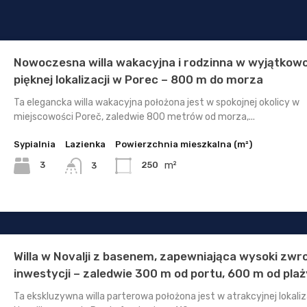
Nowoczesna willa wakacyjna i rodzinna w wyjątkow
pięknej lokalizacji w Porec – 800 m do morza
Ta elegancka willa wakacyjna położona jest w spokojnej okolicy w
miejscowości Poreč, zaledwie 800 metrów od morza,...
Sypialnia
Lazienka
Powierzchnia mieszkalna (m²)
m²
3
250
3
Willa w Novalji z basenem, zapewniająca wysoki zwr
inwestycji – zaledwie 300 m od portu, 600 m od plaż
Ta ekskluzywna willa parterowa położona jest w atrakcyjnej lokaliz