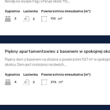
Novalji na wyspie Pag i oferuje około 110...
Sypialnia
Lazienka
Powierzchnia mieszkalna (m²)
m²
3
110
2
Piękny apartamentowiec z basenem w spokojnej oko
Piękny dom z basenem na działce o powierzchni 927 m² w spokojn
okolicy. Dom jest rozłożony na dwóch...
Sypialnia
Lazienka
Powierzchnia mieszkalna (m²)
m²
4
216
3