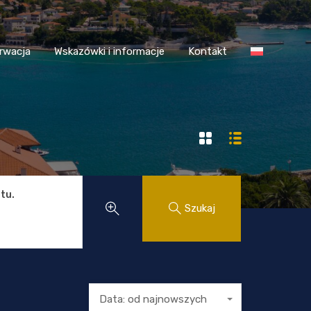
 Chorwacja
Wskazówki i informacje
Kontakt
rwacja
Wskazówki i informacje
Kontakt
tu.
Szukaj
Data: od najnowszych