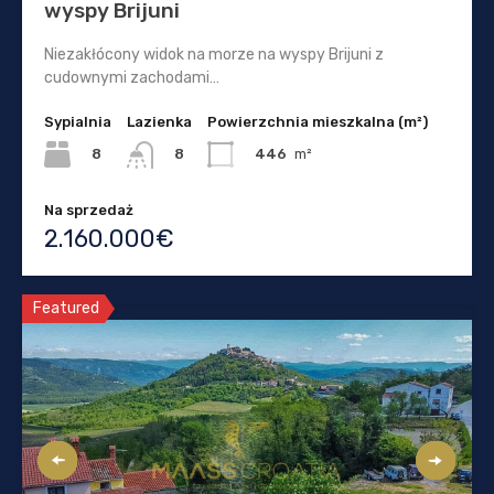
wyspy Brijuni
Niezakłócony widok na morze na wyspy Brijuni z
cudownymi zachodami…
Sypialnia
Lazienka
Powierzchnia mieszkalna (m²)
8
446
m²
8
Na sprzedaż
2.160.000€
Featured