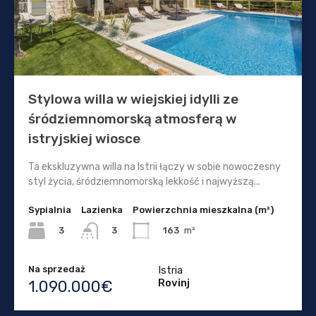
Stylowa willa w wiejskiej idylli ze
śródziemnomorską atmosferą w
istryjskiej wiosce
Ta ekskluzywna willa na Istrii łączy w sobie nowoczesny
styl życia, śródziemnomorską lekkość i najwyższą...
Sypialnia
Lazienka
Powierzchnia mieszkalna (m²)
3
163
m²
3
Na sprzedaż
Istria
Rovinj
1.090.000€