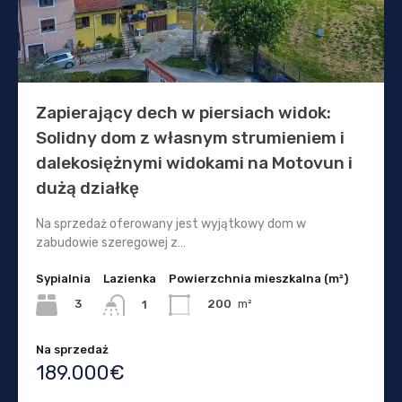
Zapierający dech w piersiach widok:
Solidny dom z własnym strumieniem i
dalekosiężnymi widokami na Motovun i
dużą działkę
Na sprzedaż oferowany jest wyjątkowy dom w
zabudowie szeregowej z…
Sypialnia
Lazienka
Powierzchnia mieszkalna (m²)
3
200
m²
1
Na sprzedaż
189.000€