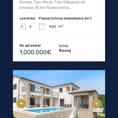
Rovinja: 7 km Morze: 7 km Odległość od
lotniska: 35 km Powierzchnia...
Lazienka
Powierzchnia mieszkalna (m²)
m²
400
5
Na sprzedaż
Istria
Rovinj
1.000.000€