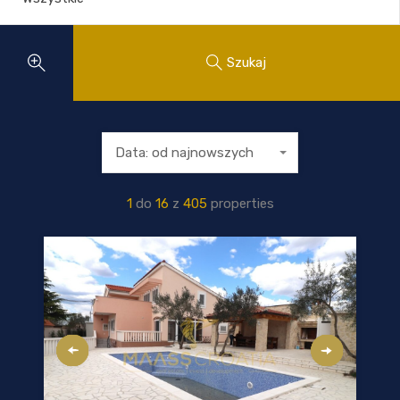
Szukaj
Data: od najnowszych
1
do
16
z
405
properties