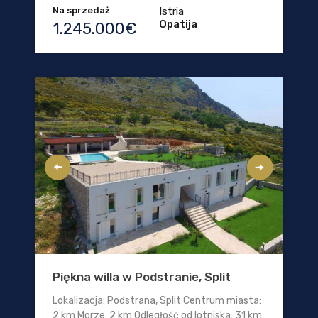
Na sprzedaż
Istria
Opatija
1.245.000€
Piękna willa w Podstranie, Split
Lokalizacja: Podstrana, Split Centrum miasta:
2 km Morze: 2 km Odległość od lotniska: 31 km