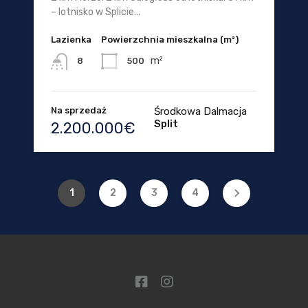
– lotnisko w Splicie...
Lazienka
Powierzchnia mieszkalna (m²)
m²
500
8
Na sprzedaż
Środkowa Dalmacja
Split
2.200.000€
1
2
3
4