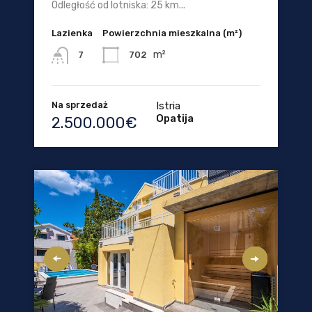
Odległość od lotniska: 25 km...
Lazienka
Powierzchnia mieszkalna (m²)
m²
702
7
Na sprzedaż
Istria
Opatija
2.500.000€