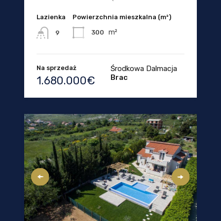
Lazienka
Powierzchnia mieszkalna (m²)
m²
300
9
Na sprzedaż
Środkowa Dalmacja
Brac
1.680.000€