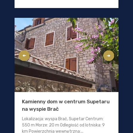
Kamienny dom w centrum Supetaru
na wyspie Brač
Lokalizacja: wyspa Brač, Supetar Centrum:
550 m Morze: 20 m Odległość od lotniska: 9
km Powierzchnia wewnętrzna:...