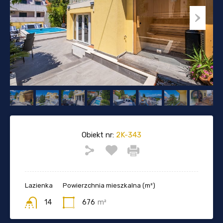
Obiekt nr:
2K-343
Lazienka
Powierzchnia mieszkalna (m²)
14
676
m²