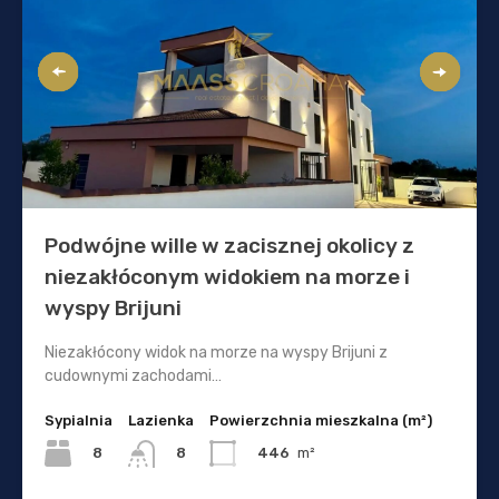
Podwójne wille w zacisznej okolicy z
niezakłóconym widokiem na morze i
wyspy Brijuni
Niezakłócony widok na morze na wyspy Brijuni z
cudownymi zachodami…
Sypialnia
Lazienka
Powierzchnia mieszkalna (m²)
8
446
m²
8