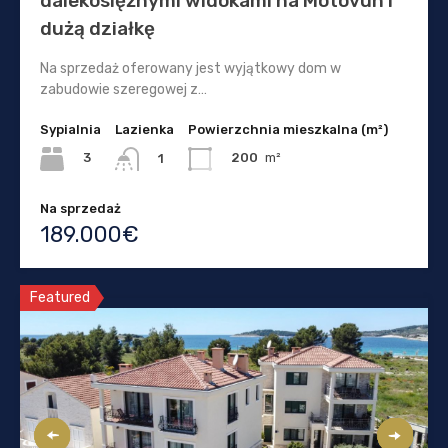
dalekosiężnymi widokami na Motovun i
dużą działkę
Na sprzedaż oferowany jest wyjątkowy dom w
zabudowie szeregowej z…
Sypialnia
Lazienka
Powierzchnia mieszkalna (m²)
3
200
m²
1
Na sprzedaż
189.000€
Featured