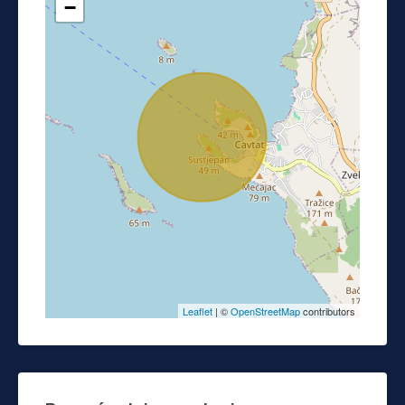
−
Leaflet
| ©
OpenStreetMap
contributors