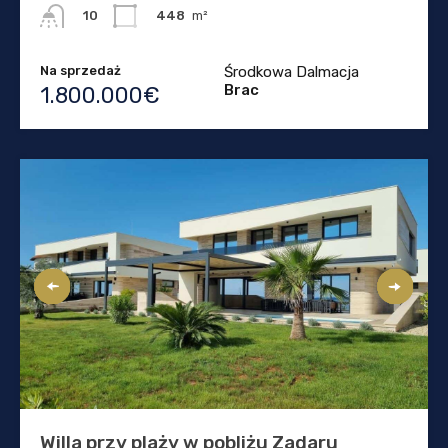
448
m²
10
Na sprzedaż
Środkowa Dalmacja
Brac
1.800.000€
Willa przy plaży w pobliżu Zadaru