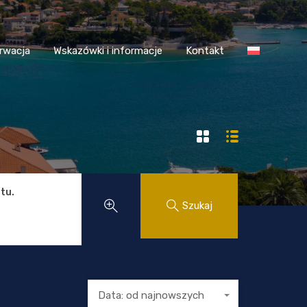
 Chorwacja
Wskazówki i informacje
Kontakt
rwacja
Wskazówki i informacje
Kontakt
tu.
Szukaj
Data: od najnowszych