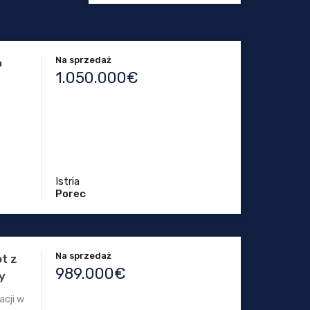
Na sprzedaż
o
1.050.000€
Istria
Porec
Na sprzedaż
ot z
989.000€
y
acji w