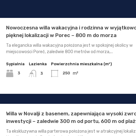
Nowoczesna willa wakacyjna i rodzinna w wyjątkow
pięknej lokalizacji w Porec – 800 m do morza
Ta elegancka willa wakacyjna położona jest w spokojnej okolicy w
miejscowości Poreč, zaledwie 800 metrów od morza,...
Sypialnia
Lazienka
Powierzchnia mieszkalna (m²)
m²
3
250
3
Willa w Novalji z basenem, zapewniająca wysoki zwr
inwestycji – zaledwie 300 m od portu, 600 m od plaż
Ta ekskluzywna willa parterowa położona jest w atrakcyjnej lokaliz