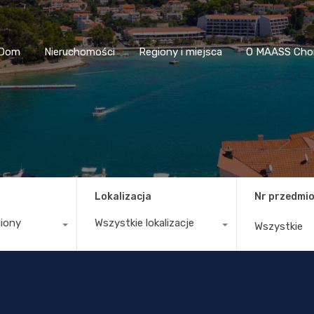
Dom
Nieruchomości
Regiony i miejsca
O MAASS
Dom
Nieruchomości
Regiony i miejsca
O MAASS Cho
Lokalizacja
Nr przedmio
giony
Wszystkie lokalizacje