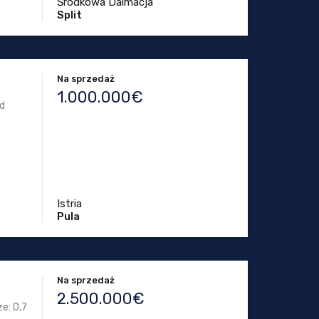
Środkowa Dalmacja
Split
Na sprzedaż
1.000.000€
od
Istria
Pula
Na sprzedaż
2.500.000€
e: 0,7