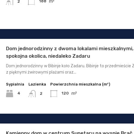
m²
188
2
Dom jednorodzinny z dwoma lokalami mieszkalnymi,
spokojna okolica, niedaleko Zadaru
Dom jednorodzinny w Bibinje koło Zadaru. Bibinje to przedmieście 
z pięknymi żwirowymi plażami oraz...
Sypialnia
Lazienka
Powierzchnia mieszkalna (m²)
m²
4
120
2
Kamienny dom w centrum Supetaru na wyspie Brač