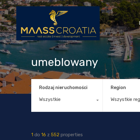
umeblowany
Rodzaj nieruchomości
Region
Wszystkie
Wszystkie re
1
do
16
z
552
properties