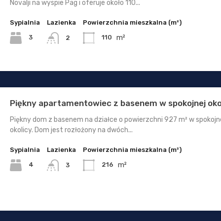
Novalji na wyspie Pag i oferuje około 110...
Sypialnia
Lazienka
Powierzchnia mieszkalna (m²)
m²
3
110
2
Piękny apartamentowiec z basenem w spokojnej oko
Piękny dom z basenem na działce o powierzchni 927 m² w spokojn
okolicy. Dom jest rozłożony na dwóch...
Sypialnia
Lazienka
Powierzchnia mieszkalna (m²)
m²
4
216
3