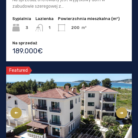
zabudowie szeregowej z…
Sypialnia
Lazienka
Powierzchnia mieszkalna (m²)
3
200
m²
1
Na sprzedaż
189.000€
Featured