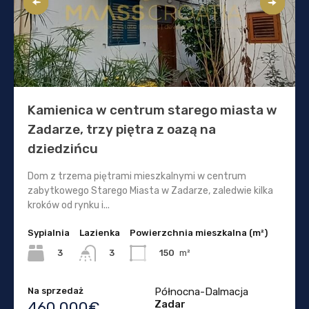
Kamienica w centrum starego miasta w
Zadarze, trzy piętra z oazą na
dziedzińcu
Dom z trzema piętrami mieszkalnymi w centrum
zabytkowego Starego Miasta w Zadarze, zaledwie kilka
kroków od rynku i...
Sypialnia
Lazienka
Powierzchnia mieszkalna (m²)
3
150
m²
3
Na sprzedaż
Północna-Dalmacja
Zadar
460.000€