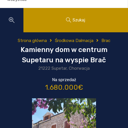
Szukaj
Strona główna
Środkowa Dalmacja
Brac
Kamienny dom w centrum
Supetaru na wyspie Brač
21222 Supetar, Chorwacja
Na sprzedaż
1.680.000€