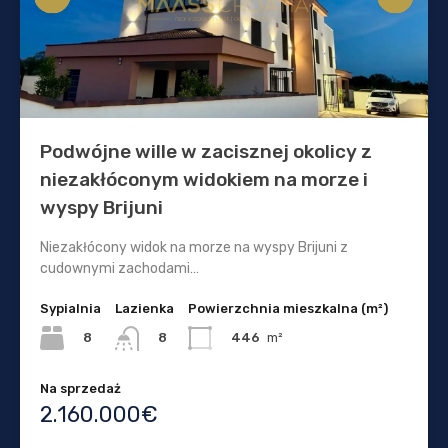
Podwójne wille w zacisznej okolicy z
niezakłóconym widokiem na morze i
wyspy Brijuni
Niezakłócony widok na morze na wyspy Brijuni z
cudownymi zachodami…
Sypialnia
Lazienka
Powierzchnia mieszkalna (m²)
8
446
m²
8
Na sprzedaż
2.160.000€