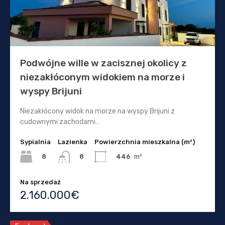
Podwójne wille w zacisznej okolicy z
niezakłóconym widokiem na morze i
wyspy Brijuni
Niezakłócony widok na morze na wyspy Brijuni z
cudownymi zachodami…
Sypialnia
Lazienka
Powierzchnia mieszkalna (m²)
8
446
m²
8
Na sprzedaż
2.160.000€