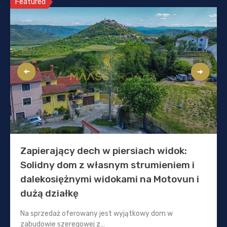
Featured
Zapierający dech w piersiach widok:
Solidny dom z własnym strumieniem i
dalekosiężnymi widokami na Motovun i
dużą działkę
Na sprzedaż oferowany jest wyjątkowy dom w
zabudowie szeregowej z…