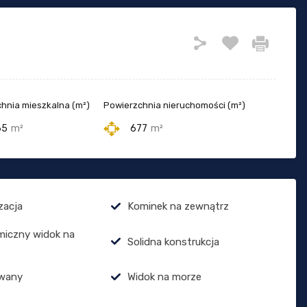
hnia mieszkalna (m²)
Powierzchnia nieruchomości (m²)
65
m²
677
m²
zacja
Kominek na zewnątrz
miczny widok na
Solidna konstrukcja
wany
Widok na morze