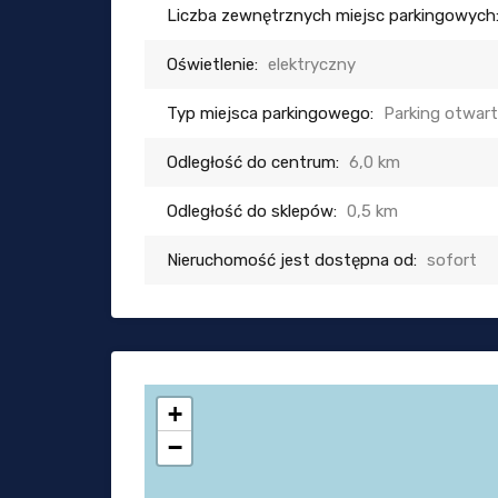
Liczba zewnętrznych miejsc parkingowych
Oświetlenie:
elektryczny
Typ miejsca parkingowego:
Parking otwar
Odległość do centrum:
6,0 km
Odległość do sklepów:
0,5 km
Nieruchomość jest dostępna od:
sofort
+
−