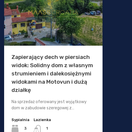
Zapierający dech w piersiach
widok: Solidny dom z własnym
strumieniem i dalekosiężnymi
widokami na Motovun i dużą
działkę
Na sprzedaż oferowany jest wyjątkowy
dom w zabudowie szeregowej z…
Sypialnia
Lazienka
3
1