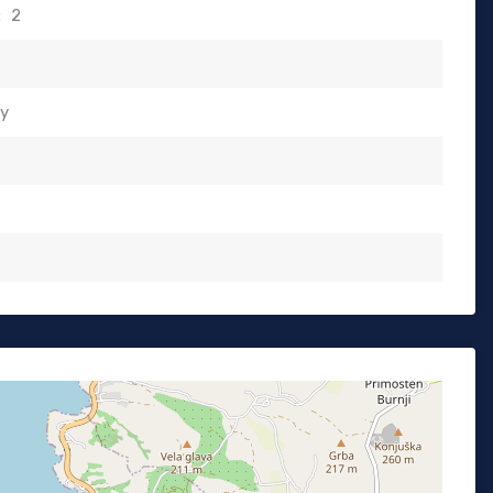
:
2
ty