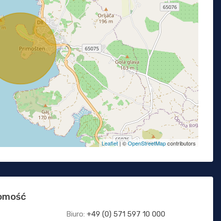
Leaflet
| ©
OpenStreetMap
contributors
homość
Biuro:
+49 (0) 571 597 10 000