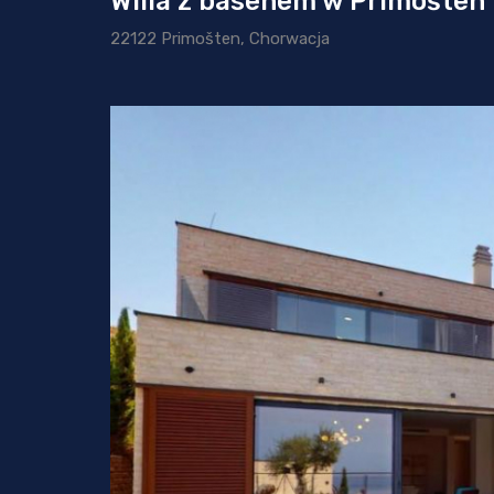
Willa z basenem w Primošten
22122 Primošten, Chorwacja