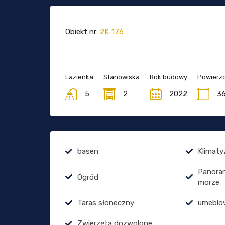
Obiekt nr:
2K-176
Lazienka
Stanowiska
Rok budowy
Powierzc
5
2
2022
3
basen
Klimaty
Panora
Ogród
morze
Taras słoneczny
umeblo
Zwierzęta dozwolone