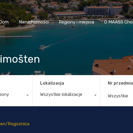
Dom
Nieruchomości
Regiony i miejsca
O MAASS
Dom
Nieruchomości
Regiony i miejsca
O MAASS Cho
rimošten
Lokalizacja
Nr przedmio
giony
Wszystkie lokalizacje
ten/Rogoznica