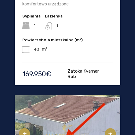
komfortowo urządzone...
Sypialnia
Lazienka
1
1
Powierzchnia mieszkalna (m²)
m²
43
Zatoka Kvarner
169.950€
Rab