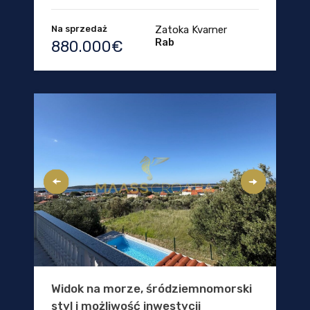
Na sprzedaż
Zatoka Kvarner
Rab
880.000€
Widok na morze, śródziemnomorski
styl i możliwość inwestycji