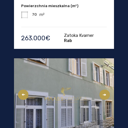
Powierzchnia mieszkalna (m²)
m²
70
Zatoka Kvarner
263.000€
Rab