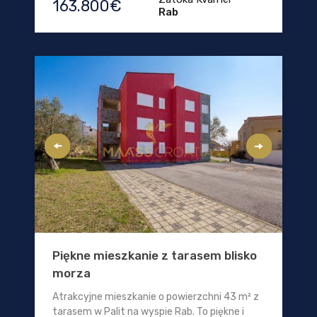
163.800€
Rab
Piękne mieszkanie z tarasem blisko
morza
Atrakcyjne mieszkanie o powierzchni 43 m² z
tarasem w Palit na wyspie Rab. To piękne i