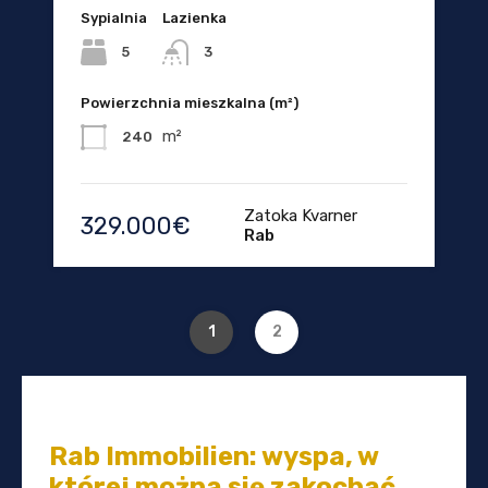
Sypialnia
Lazienka
5
3
Powierzchnia mieszkalna (m²)
m²
240
Zatoka Kvarner
329.000€
Rab
1
2
Rab Immobilien: wyspa, w
której można się zakochać