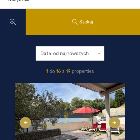
Szukaj
Data: od najnowszych
1
do
16
z
19
properties