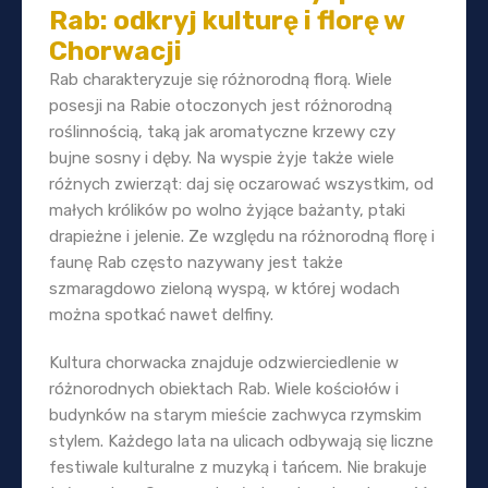
Rab: odkryj kulturę i florę w
Chorwacji
Rab charakteryzuje się różnorodną florą. Wiele
posesji na Rabie otoczonych jest różnorodną
roślinnością, taką jak aromatyczne krzewy czy
bujne sosny i dęby. Na wyspie żyje także wiele
różnych zwierząt: daj się oczarować wszystkim, od
małych królików po wolno żyjące bażanty, ptaki
drapieżne i jelenie. Ze względu na różnorodną florę i
faunę Rab często nazywany jest także
szmaragdowo zieloną wyspą, w której wodach
można spotkać nawet delfiny.
Kultura chorwacka znajduje odzwierciedlenie w
różnorodnych obiektach Rab. Wiele kościołów i
budynków na starym mieście zachwyca rzymskim
stylem. Każdego lata na ulicach odbywają się liczne
festiwale kulturalne z muzyką i tańcem. Nie brakuje