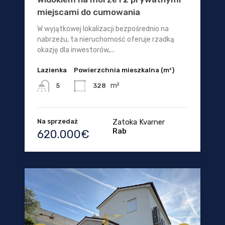
miejscami do cumowania
W wyjątkowej lokalizacji bezpośrednio na
nabrzeżu, ta nieruchomość oferuje rzadką
okazję dla inwestorów,...
Lazienka
Powierzchnia mieszkalna (m²)
m²
328
5
Na sprzedaż
Zatoka Kvarner
Rab
620.000€