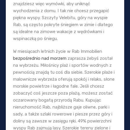
znajdziesz więc wymówki, aby uniknąć
wychodzenia z domu. I tak nie chcesz przegapić
piękna wyspy. Szczyty Velebitu, góry na wyspie
Rab, są często pokryte śniegiem w zimie i dlatego
są idealne na zimowe wakacje z wędrówkami i
wspinaczką po śniegu.
W miesiącach letnich życie w Rab Immobilien
bezpośrednio nad morzem
zaprasza żebyś został
na wybrzeżu. Miłośnicy plaż i sportów wodnych z
pewnością znajdą tu coś dla siebie. Szerokie plaże i
malownicze wybrzeża oferują spokój i relaks, słone
morskie powietrze i łagodne fale. Jeśli chcesz
zobaczyć coś jeszcze poza plażą, możesz zostać
oczarowany bogatą przyrodą Rabu. Kupując
nieruchomość Rab, najbliższe gaje oliwne, parki i
sady, a także szlaki rowerowe i piesze przez góry i
doliny są zawsze w zasięgu ręki. 49% powierzchni
wyspy Rab zajmują lasy. Szerokie tereny zielone i