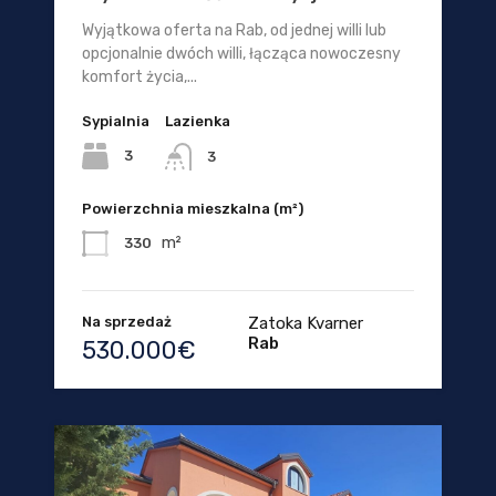
Wyjątkowa oferta na Rab, od jednej willi lub
opcjonalnie dwóch willi, łącząca nowoczesny
komfort życia,...
Sypialnia
Lazienka
3
3
Powierzchnia mieszkalna (m²)
m²
330
Na sprzedaż
Zatoka Kvarner
Rab
530.000€