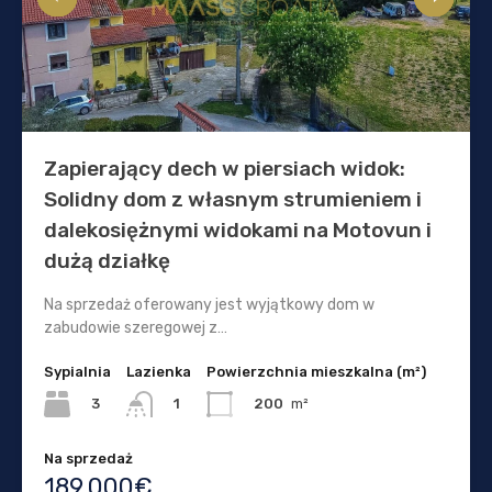
Zapierający dech w piersiach widok:
Solidny dom z własnym strumieniem i
dalekosiężnymi widokami na Motovun i
dużą działkę
Na sprzedaż oferowany jest wyjątkowy dom w
zabudowie szeregowej z…
Sypialnia
Lazienka
Powierzchnia mieszkalna (m²)
3
200
m²
1
Na sprzedaż
189.000€