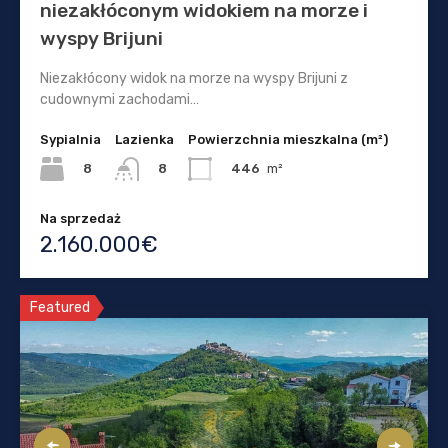
niezakłóconym widokiem na morze i
wyspy Brijuni
Niezakłócony widok na morze na wyspy Brijuni z
cudownymi zachodami…
Sypialnia
Lazienka
Powierzchnia mieszkalna (m²)
8
446
m²
8
Na sprzedaż
2.160.000€
Featured