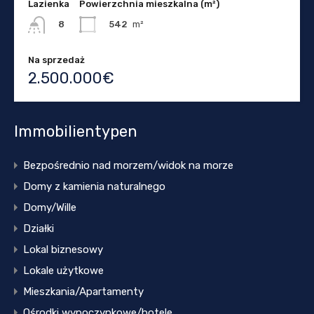
Lazienka
Powierzchnia mieszkalna (m²)
542
m²
8
Na sprzedaż
2.500.000€
Immobilientypen
Bezpośrednio nad morzem/widok na morze
Domy z kamienia naturalnego
Domy/Wille
Działki
Lokal biznesowy
Lokale użytkowe
Mieszkania/Apartamenty
Ośrodki wypoczynkowe/hotele