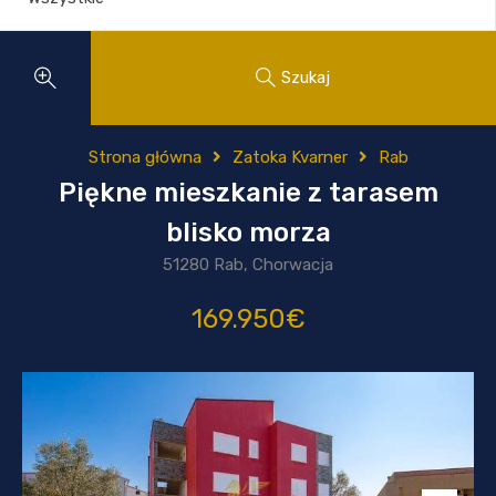
Szukaj
Strona główna
Zatoka Kvarner
Rab
Piękne mieszkanie z tarasem
blisko morza
51280 Rab, Chorwacja
169.950€