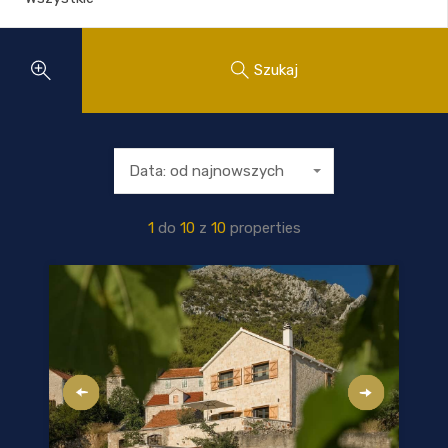
Szukaj
Data: od najnowszych
1
do
10
z
10
properties