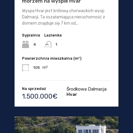
morzem na wyspie Hvar
Wyspa Hvar jest królową chorwackich wysp
Dalmacji. Ta oszałamiająca nieruchomość z
domem znajduje się 7 km od...
Sypialnia
Lazienka
4
1
Powierzchnia mieszkalna (m²)
m²
105
Na sprzedaż
Środkowa Dalmacja
Hvar
1.500.000€