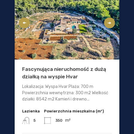
Fascynująca nieruchomość z dużą
działką na wyspie Hvar
Lokalizacja: Wyspa Hvar Plaża: 700 m
Powierzchnia wewnętrzna: 300 m2 Wielkość
działki: 8542 m2 Kamień i drewno...
Lazienka
Powierzchnia mieszkalna (m²)
m²
350
5