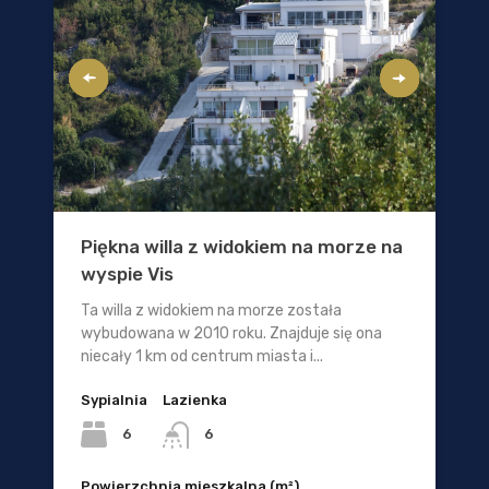
Piękna willa z widokiem na morze na
wyspie Vis
Ta willa z widokiem na morze została
wybudowana w 2010 roku. Znajduje się ona
niecały 1 km od centrum miasta i...
Sypialnia
Lazienka
6
6
Powierzchnia mieszkalna (m²)