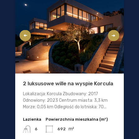
2 luksusowe wille na wyspie Korcula
Lokalizacja: Korcula Zbudowany: 2017
Odnowiony: 2023 Centrum miasta: 3,3 km
Morze: 0,05 km Odległość do lotniska: 70...
Lazienka
Powierzchnia mieszkalna (m²)
m²
692
6