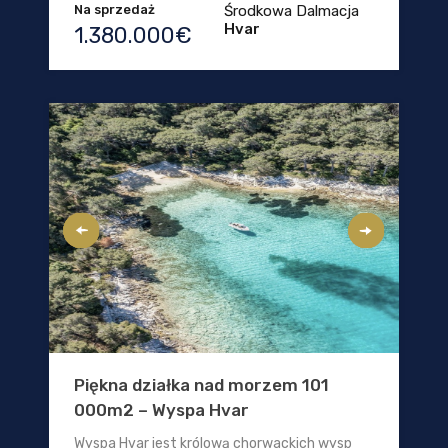
Na sprzedaż
Środkowa Dalmacja
Hvar
1.380.000€
Piękna działka nad morzem 101
000m2 – Wyspa Hvar
Wyspa Hvar jest królową chorwackich wysp