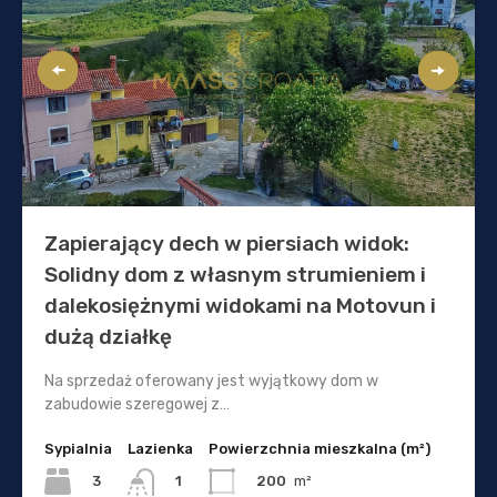
Zapierający dech w piersiach widok:
Solidny dom z własnym strumieniem i
dalekosiężnymi widokami na Motovun i
dużą działkę
Na sprzedaż oferowany jest wyjątkowy dom w
zabudowie szeregowej z…
Sypialnia
Lazienka
Powierzchnia mieszkalna (m²)
3
200
m²
1