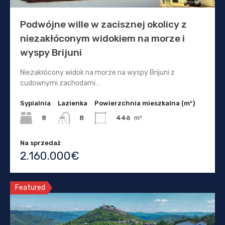
Podwójne wille w zacisznej okolicy z
niezakłóconym widokiem na morze i
wyspy Brijuni
Niezakłócony widok na morze na wyspy Brijuni z
cudownymi zachodami…
Sypialnia
Lazienka
Powierzchnia mieszkalna (m²)
8
446
m²
8
Na sprzedaż
2.160.000€
Featured