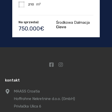
m²
210
Na sprzedaż
Środkowa Dalmacja
Ciovo
750.000€
kontakt
MAASS Croatia
Hoffrohne Nekretnine d.o.o. (GmbH)
Privlačka Ulica 6