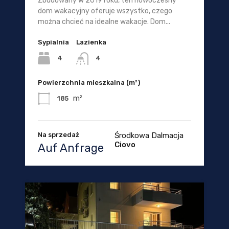
Zbudowany w 2019 roku, ten nowoczesny
dom wakacyjny oferuje wszystko, czego
można chcieć na idealne wakacje. Dom...
Sypialnia
Lazienka
4
4
Powierzchnia mieszkalna (m²)
m²
185
Na sprzedaż
Środkowa Dalmacja
Ciovo
Auf Anfrage