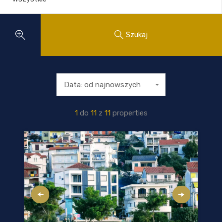
Szukaj
Data: od najnowszych
1
do
11
z
11
properties