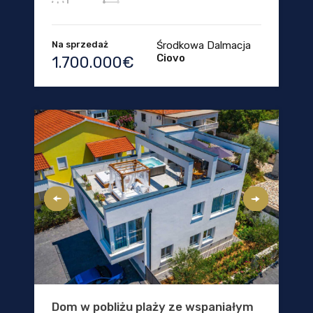
Na sprzedaż
Środkowa Dalmacja
Ciovo
1.700.000€
Dom w pobliżu plaży ze wspaniałym