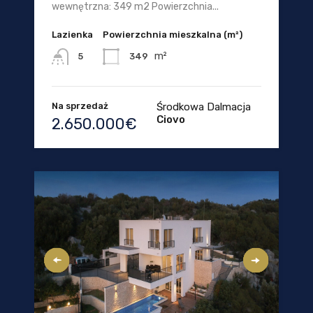
wewnętrzna: 349 m2 Powierzchnia...
Lazienka
Powierzchnia mieszkalna (m²)
m²
349
5
Na sprzedaż
Środkowa Dalmacja
Ciovo
2.650.000€