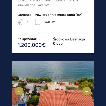
3 km Entfernung zum Flughafen: 10 km
Innenfläche: 340 m2...
Lazienka
Powierzchnia mieszkalna (m²)
m²
340
3
Na sprzedaż
Środkowa Dalmacja
Ciovo
1.200.000€