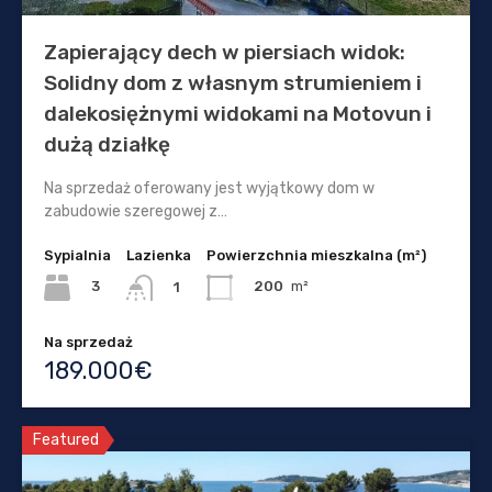
Zapierający dech w piersiach widok:
Solidny dom z własnym strumieniem i
dalekosiężnymi widokami na Motovun i
dużą działkę
Na sprzedaż oferowany jest wyjątkowy dom w
zabudowie szeregowej z…
Sypialnia
Lazienka
Powierzchnia mieszkalna (m²)
3
200
m²
1
Na sprzedaż
189.000€
Featured