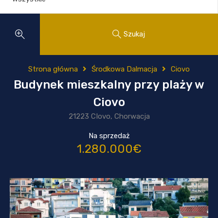
Szukaj
Strona główna
Środkowa Dalmacja
Ciovo
Budynek mieszkalny przy plaży w
Ciovo
21223 CIovo, Chorwacja
Na sprzedaż
1.280.000€