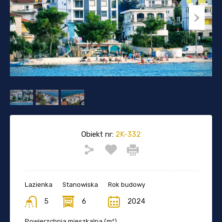
Obiekt nr:
2K-332
Lazienka
Stanowiska
Rok budowy
5
6
2024
Powierzchnia mieszkalna (m²)