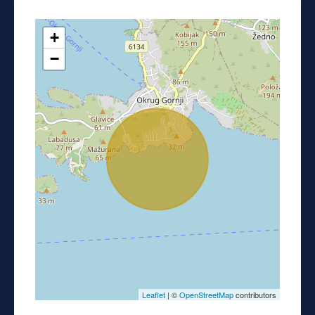
+
−
Leaflet
| ©
OpenStreetMap
contributors