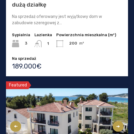
dużą działkę
Na sprzedaż oferowany jest wyjątkowy dom w
zabudowie szeregowej z…
Sypialnia
Lazienka
Powierzchnia mieszkalna (m²)
3
200
m²
1
Na sprzedaż
189.000€
Featured