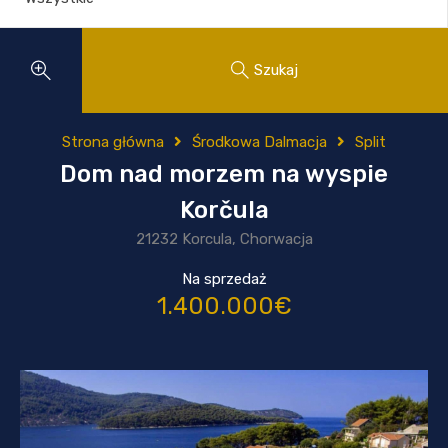
Szukaj
Strona główna
Środkowa Dalmacja
Split
Dom nad morzem na wyspie
Korčula
21232 Korcula, Chorwacja
Na sprzedaż
1.400.000€