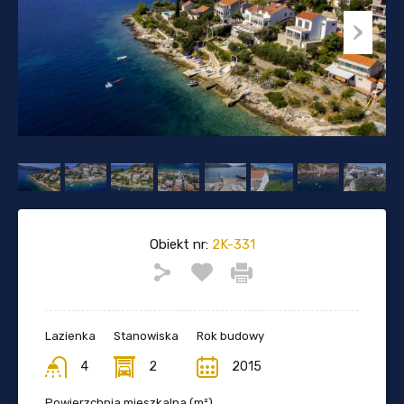
Obiekt nr:
2K-331
Lazienka
Stanowiska
Rok budowy
4
2
2015
Powierzchnia mieszkalna (m²)