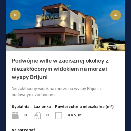
Podwójne wille w zacisznej okolicy z
niezakłóconym widokiem na morze i
wyspy Brijuni
Niezakłócony widok na morze na wyspy Brijuni z
cudownymi zachodami…
Sypialnia
Lazienka
Powierzchnia mieszkalna (m²)
8
446
m²
8
Na sprzedaż