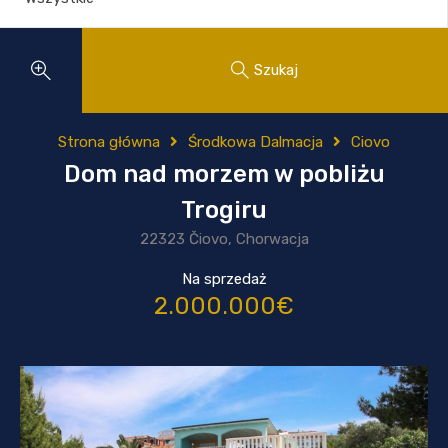
Szukaj
Strona główna
Środkowa Dalmacja
Ciovo
Dom nad morzem w pobliżu
Trogiru
22323 Čiovo, Chorwacja
Na sprzedaż
2.000.000€