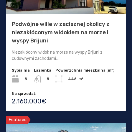
Podwójne wille w zacisznej okolicy z
niezakłóconym widokiem na morze i
wyspy Brijuni
Niezakłócony widok na morze na wyspy Brijuni z
cudownymi zachodami…
Sypialnia
Lazienka
Powierzchnia mieszkalna (m²)
8
446
m²
8
Na sprzedaż
2.160.000€
Featured