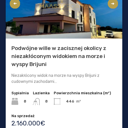
Podwójne wille w zacisznej okolicy z
niezakłóconym widokiem na morze i
wyspy Brijuni
Niezakłócony widok na morze na wyspy Brijuni z
cudownymi zachodami…
Sypialnia
Lazienka
Powierzchnia mieszkalna (m²)
8
446
m²
8
Na sprzedaż
2.160.000€