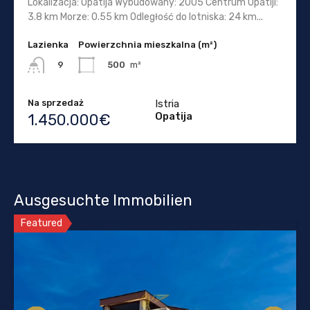
Lokalizacja: Opatija Wybudowany: 2005 Centrum Opatiji:
3.8 km Morze: 0.55 km Odległość do lotniska: 24 km...
Lazienka
Powierzchnia mieszkalna (m²)
500
m²
9
Na sprzedaż
Istria
Opatija
1.450.000€
Ausgesuchte Immobilien
Featured