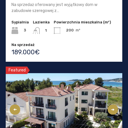
Na sprzedaż oferowany jest wyjątkowy dom w
zabudowie szeregowej z…
Sypialnia
Lazienka
Powierzchnia mieszkalna (m²)
3
200
m²
1
Na sprzedaż
189.000€
Featured