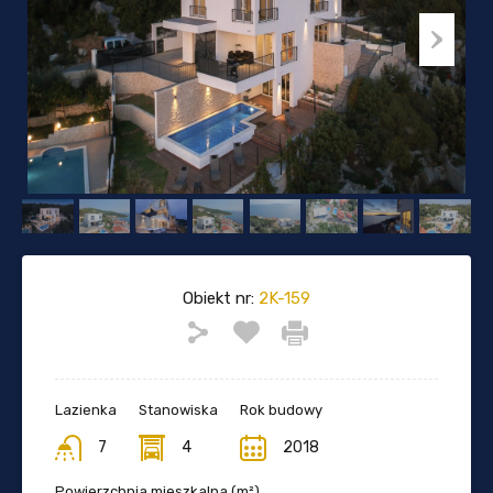
Obiekt nr:
2K-159
Lazienka
Stanowiska
Rok budowy
7
4
2018
Powierzchnia mieszkalna (m²)