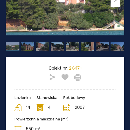
Obiekt nr:
2K-171
Lazienka
Stanowiska
Rok budowy
14
4
2007
Powierzchnia mieszkalna (m²)
550
m²