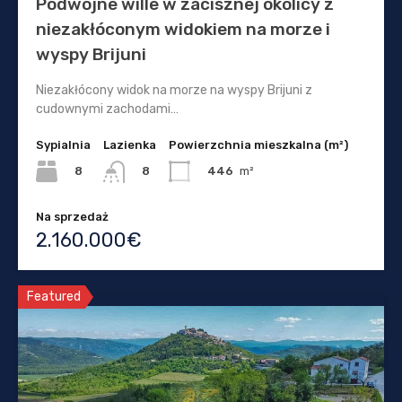
Podwójne wille w zacisznej okolicy z
niezakłóconym widokiem na morze i
wyspy Brijuni
Niezakłócony widok na morze na wyspy Brijuni z
cudownymi zachodami…
Sypialnia
Lazienka
Powierzchnia mieszkalna (m²)
8
446
m²
8
Na sprzedaż
2.160.000€
Featured