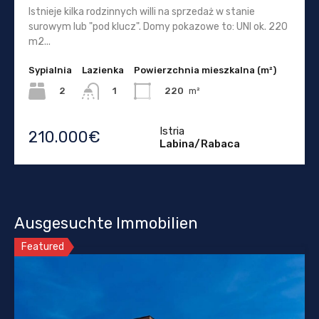
Istnieje kilka rodzinnych willi na sprzedaż w stanie
surowym lub "pod klucz". Domy pokazowe to: UNI ok. 220
m2...
Sypialnia
Lazienka
Powierzchnia mieszkalna (m²)
2
220
m²
1
Istria
210.000€
Labina/Rabaca
Ausgesuchte Immobilien
Featured