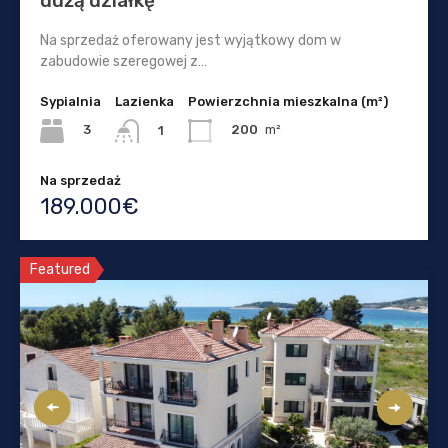
dużą działkę
Na sprzedaż oferowany jest wyjątkowy dom w
zabudowie szeregowej z…
Sypialnia
Lazienka
Powierzchnia mieszkalna (m²)
3
200
m²
1
Na sprzedaż
189.000€
Featured