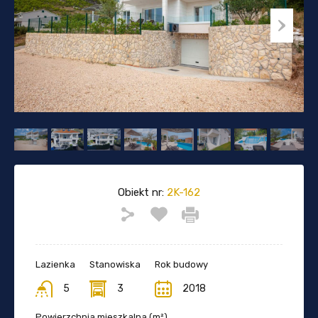
Obiekt nr:
2K-162
Lazienka
Stanowiska
Rok budowy
5
3
2018
Powierzchnia mieszkalna (m²)