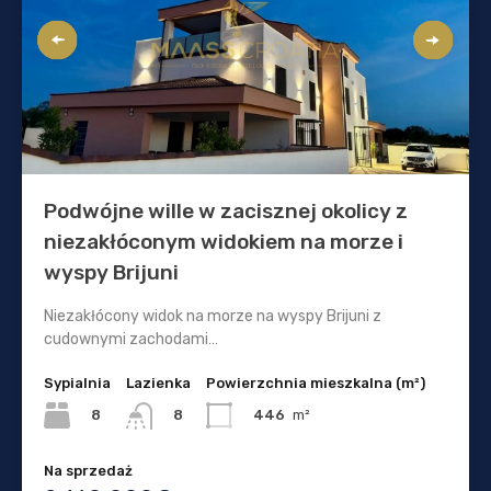
Podwójne wille w zacisznej okolicy z
niezakłóconym widokiem na morze i
wyspy Brijuni
Niezakłócony widok na morze na wyspy Brijuni z
cudownymi zachodami…
Sypialnia
Lazienka
Powierzchnia mieszkalna (m²)
8
446
m²
8
Na sprzedaż