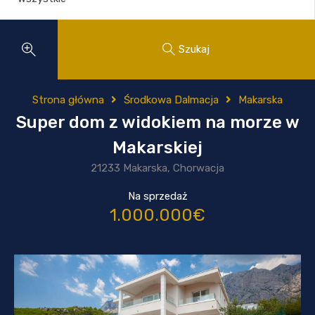
Szukaj
Strona główna
Środkowa Dalmacja
Makarska
Super dom z widokiem na morze w
Makarskiej
21233 Makarska, Chorwacja
Na sprzedaż
1.000.000€