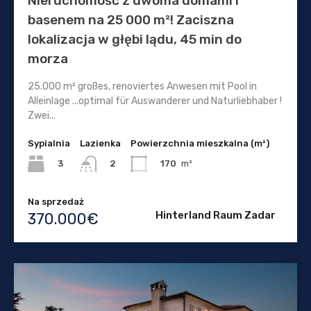
Nieruchomość z dwoma domami i
basenem na 25 000 m²! Zaciszna
lokalizacja w głębi lądu, 45 min do
morza
25.000 m² großes, renoviertes Anwesen mit Pool in
Alleinlage ...optimal für Auswanderer und Naturliebhaber !
Zwei...
Sypialnia
Lazienka
Powierzchnia mieszkalna (m²)
3
170
m²
2
Na sprzedaż
Hinterland Raum Zadar
370.000€