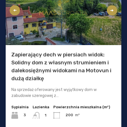
Zapierający dech w piersiach widok:
Solidny dom z własnym strumieniem i
dalekosiężnymi widokami na Motovun i
dużą działkę
Na sprzedaż oferowany jest wyjątkowy dom w
zabudowie szeregowej z…
Sypialnia
Lazienka
Powierzchnia mieszkalna (m²)
3
200
m²
1