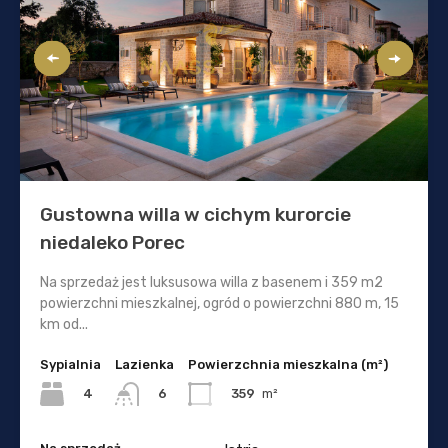
Gustowna willa w cichym kurorcie
niedaleko Porec
Na sprzedaż jest luksusowa willa z basenem i 359 m2
powierzchni mieszkalnej, ogród o powierzchni 880 m, 15
km od...
Sypialnia
Lazienka
Powierzchnia mieszkalna (m²)
4
359
m²
6