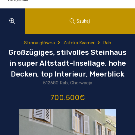
Szukaj
Strona główna
Zatoka Kvarner
Rab
Großzügiges, stilvolles Steinhaus
in super Altstadt-Insellage, hohe
Decken, top Interieur, Meerblick
512680 Rab, Chorwacja
700.500€