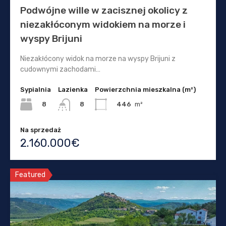
Podwójne wille w zacisznej okolicy z
niezakłóconym widokiem na morze i
wyspy Brijuni
Niezakłócony widok na morze na wyspy Brijuni z
cudownymi zachodami…
Sypialnia
Lazienka
Powierzchnia mieszkalna (m²)
8
446
m²
8
Na sprzedaż
2.160.000€
Featured