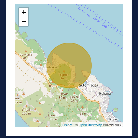
+
−
Leaflet
| ©
OpenStreetMap
contributors