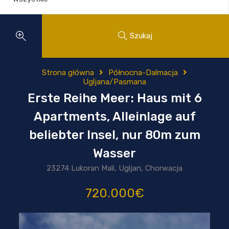
Szukaj
Strona główna
Północna-Dalmacja
Ugljana/Pasmana
Erste Reihe Meer: Haus mit 6
Apartments, Alleinlage auf
beliebter Insel, nur 80m zum
Wasser
23274 Lukoran Mali, Ugljan, Chorwacja
720.000€