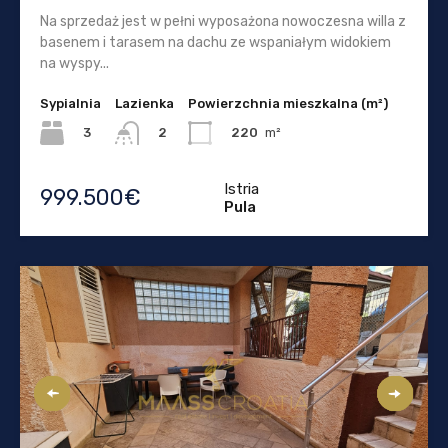
Na sprzedaż jest w pełni wyposażona nowoczesna willa z
basenem i tarasem na dachu ze wspaniałym widokiem
na wyspy...
Sypialnia
Lazienka
Powierzchnia mieszkalna (m²)
3
220
m²
2
Istria
999.500€
Pula