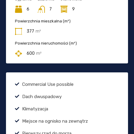
6
7
9
Powierzchnia mieszkalna (m²)
377
m²
Powierzchnia nieruchomości (m²)
600
m²
Commercial Use possible
Dach dwuspadowy
Klimatyzacja
Miejsce na ognisko na zewnątrz
Pierwszy rząd do morza