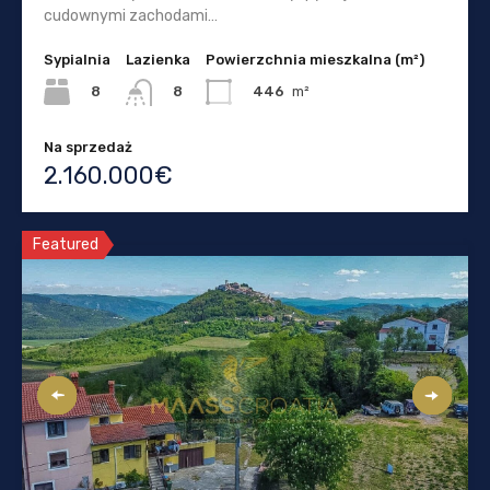
cudownymi zachodami…
Sypialnia
Lazienka
Powierzchnia mieszkalna (m²)
8
446
m²
8
Na sprzedaż
2.160.000€
Featured