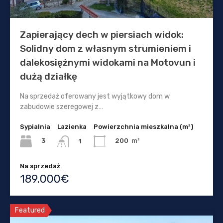
Zapierający dech w piersiach widok:
Solidny dom z własnym strumieniem i
dalekosiężnymi widokami na Motovun i
dużą działkę
Na sprzedaż oferowany jest wyjątkowy dom w
zabudowie szeregowej z…
Sypialnia
Lazienka
Powierzchnia mieszkalna (m²)
3
200
m²
1
Na sprzedaż
189.000€
Featured