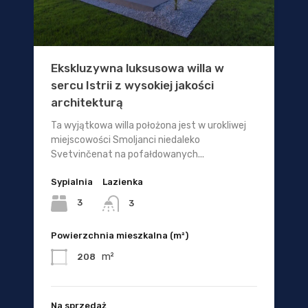
Ekskluzywna luksusowa willa w
sercu Istrii z wysokiej jakości
architekturą
Ta wyjątkowa willa położona jest w urokliwej
miejscowości Smoljanci niedaleko
Svetvinčenat na pofałdowanych...
Sypialnia
Lazienka
3
3
Powierzchnia mieszkalna (m²)
m²
208
Na sprzedaż