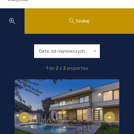
Szukaj
Data: od najnowszych
1
do
2
z
2
properties