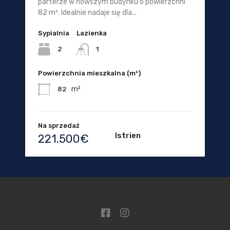
parterze w nowszym budynku o powierzchni
82 m². Idealnie nadaje się dla...
Sypialnia
Lazienka
2
1
Powierzchnia mieszkalna (m²)
m²
82
Na sprzedaż
Istrien
221.500€