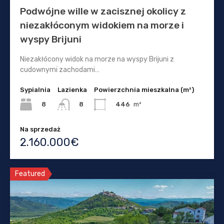
Podwójne wille w zacisznej okolicy z
niezakłóconym widokiem na morze i
wyspy Brijuni
Niezakłócony widok na morze na wyspy Brijuni z
cudownymi zachodami…
Sypialnia
Lazienka
Powierzchnia mieszkalna (m²)
8
446
m²
8
Na sprzedaż
2.160.000€
Featured