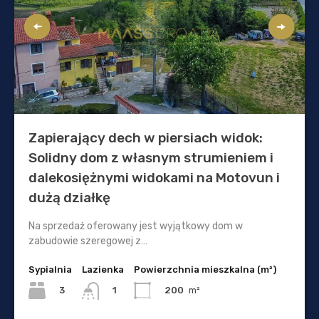
Zapierający dech w piersiach widok:
Solidny dom z własnym strumieniem i
dalekosiężnymi widokami na Motovun i
dużą działkę
Na sprzedaż oferowany jest wyjątkowy dom w
zabudowie szeregowej z…
Sypialnia
Lazienka
Powierzchnia mieszkalna (m²)
3
200
m²
1