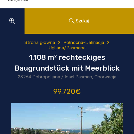
Szukaj
Strona główna
Północna-Dalmacja
Ugljana/Pasmana
1.108 m² rechteckiges
Baugrundstück mit Meerblick
23264 Dobropoljana / Insel Pasman, Chorwacja
99.720€