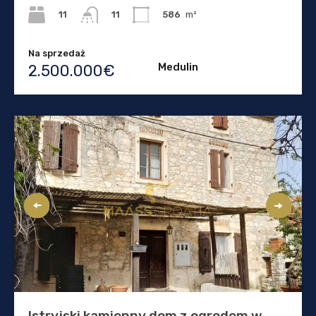
11
586
m²
11
Na sprzedaż
Medulin
2.500.000€
Istryjski kamienny dom z ogrodem w