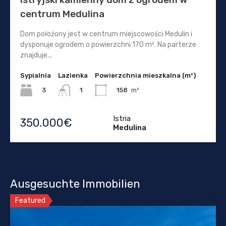
centrum Medulina
Dom położony jest w centrum miejscowości Medulin i
dysponuje ogrodem o powierzchni 170 m². Na parterze
znajduje...
Sypialnia
Lazienka
Powierzchnia mieszkalna (m²)
3
158
m²
1
Istria
350.000€
Medulina
Ausgesuchte Immobilien
Featured