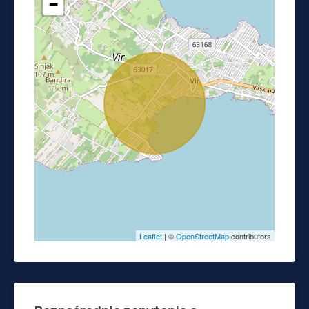
−
Leaflet
| ©
OpenStreetMap
contributors