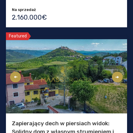
Na sprzedaż
2.160.000€
Featured
Zapierający dech w piersiach widok:
Solidny dom z własnym strumieniem i