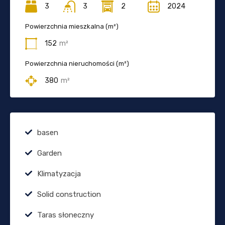
3
3
2
2024
Powierzchnia mieszkalna (m²)
152
m²
Powierzchnia nieruchomości (m²)
380
m²
basen
Garden
Klimatyzacja
Solid construction
Taras słoneczny