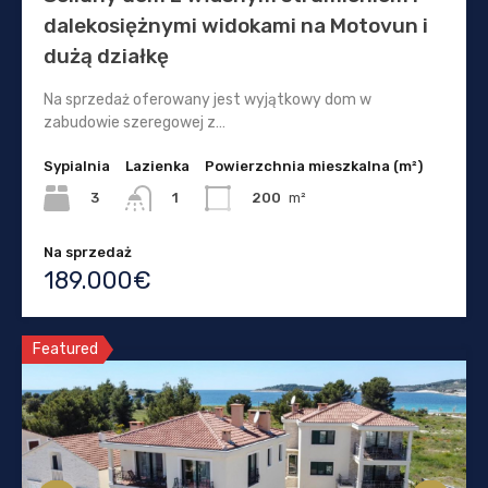
dalekosiężnymi widokami na Motovun i
dużą działkę
Na sprzedaż oferowany jest wyjątkowy dom w
zabudowie szeregowej z…
Sypialnia
Lazienka
Powierzchnia mieszkalna (m²)
3
200
m²
1
Na sprzedaż
189.000€
Featured