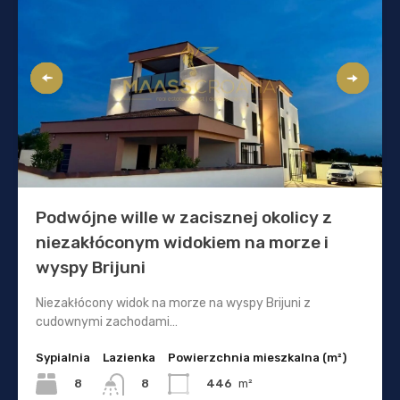
Podwójne wille w zacisznej okolicy z
niezakłóconym widokiem na morze i
wyspy Brijuni
Niezakłócony widok na morze na wyspy Brijuni z
cudownymi zachodami…
Sypialnia
Lazienka
Powierzchnia mieszkalna (m²)
8
446
m²
8