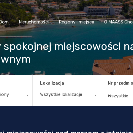
Dom
Nieruchomości
Regiony i miejsca
O MAASS
Dom
Nieruchomości
Regiony i miejsca
O MAASS Cho
 spokojnej miejscowości 
liwnym
Lokalizacja
Nr przedmio
giony
Wszystkie lokalizacje