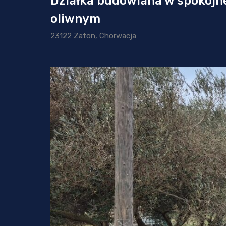
Działka budowlana w spokojn
oliwnym
23122 Zaton, Chorwacja