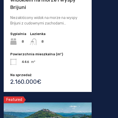
Brijuni
Niezakłócony widok na morze na wyspy
Brijuni z cudownymi zachodami…
Sypialnia
Lazienka
8
8
Powierzchnia mieszkalna (m²)
446
m²
Na sprzedaż
2.160.000€
Featured