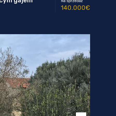
ącym gajem
Na sprzedaż
140.000€