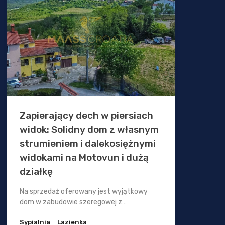
Zapierający dech w piersiach
widok: Solidny dom z własnym
strumieniem i dalekosiężnymi
widokami na Motovun i dużą
działkę
Na sprzedaż oferowany jest wyjątkowy
dom w zabudowie szeregowej z…
Sypialnia
Lazienka