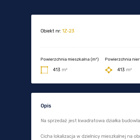
Obiekt nr:
1Z-23
Powierzchnia mieszkalna (m²)
Powierzchnia nie
413
m²
413
m²
Opis
Na sprzedaż jest kwadratowa działka budowla
Cicha lokalizacja w dzielnicy mieszkalnej na o