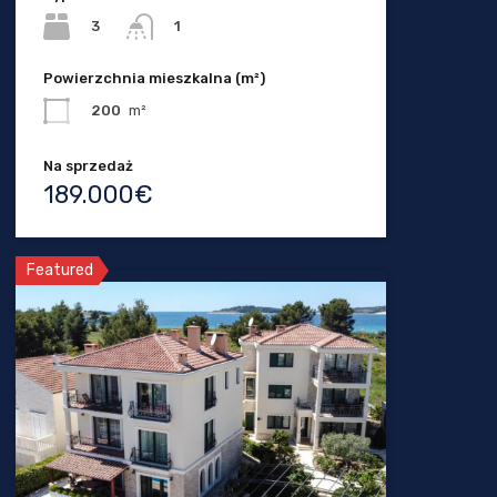
3
1
Powierzchnia mieszkalna (m²)
200
m²
Na sprzedaż
189.000€
Featured