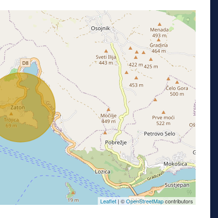
Leaflet
| ©
OpenStreetMap
contributors