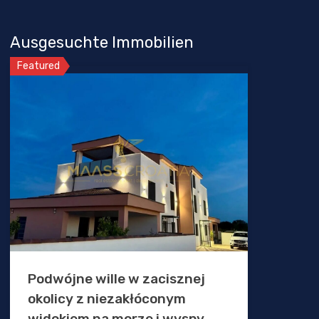
Ausgesuchte Immobilien
Featured
Podwójne wille w zacisznej
okolicy z niezakłóconym
widokiem na morze i wyspy