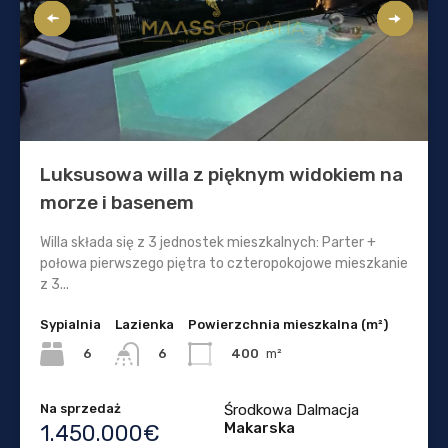
Luksusowa willa z pięknym widokiem na
morze i basenem
Willa składa się z 3 jednostek mieszkalnych: Parter +
połowa pierwszego piętra to czteropokojowe mieszkanie
z 3...
Sypialnia
Lazienka
Powierzchnia mieszkalna (m²)
6
400
m²
6
Na sprzedaż
Środkowa Dalmacja
Makarska
1.450.000€