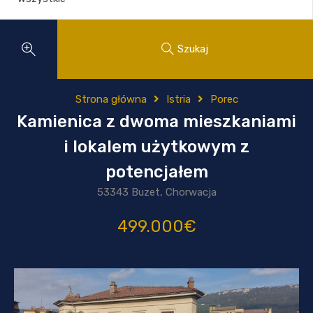
Szukaj
Strona główna
Istria
Porec
Kamienica z dwoma mieszkaniami
i lokalem użytkowym z
potencjałem
53343 Buzet, Chorwacja
499.000€