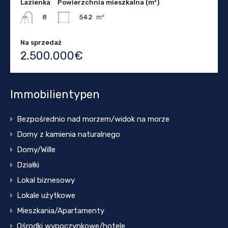
Lazienka
Powierzchnia mieszkalna (m²)
542
m²
8
Na sprzedaż
2.500.000€
Immobilientypen
Bezpośrednio nad morzem/widok na morze
Domy z kamienia naturalnego
Domy/Wille
Działki
Lokal biznesowy
Lokale użytkowe
Mieszkania/Apartamenty
Ośrodki wypoczynkowe/hotele