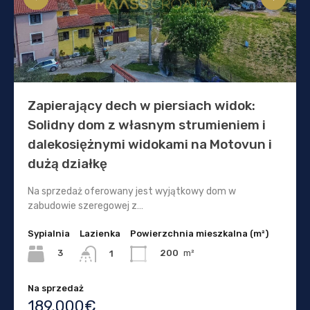
Zapierający dech w piersiach widok:
Solidny dom z własnym strumieniem i
dalekosiężnymi widokami na Motovun i
dużą działkę
Na sprzedaż oferowany jest wyjątkowy dom w
zabudowie szeregowej z…
Sypialnia
Lazienka
Powierzchnia mieszkalna (m²)
3
200
m²
1
Na sprzedaż
189.000€