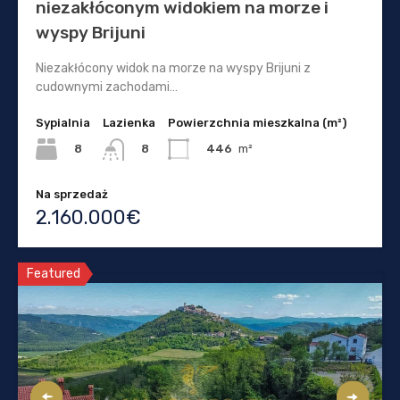
niezakłóconym widokiem na morze i
wyspy Brijuni
Niezakłócony widok na morze na wyspy Brijuni z
cudownymi zachodami…
Sypialnia
Lazienka
Powierzchnia mieszkalna (m²)
8
446
m²
8
Na sprzedaż
2.160.000€
Featured