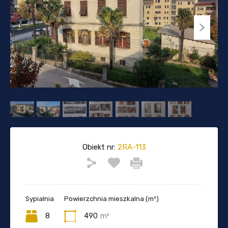
Obiekt nr:
2RA-113
Sypialnia
Powierzchnia mieszkalna (m²)
8
490
m²