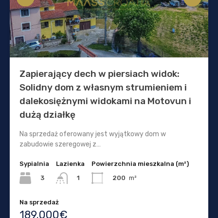
Zapierający dech w piersiach widok:
Solidny dom z własnym strumieniem i
dalekosiężnymi widokami na Motovun i
dużą działkę
Na sprzedaż oferowany jest wyjątkowy dom w
zabudowie szeregowej z…
Sypialnia
Lazienka
Powierzchnia mieszkalna (m²)
3
200
m²
1
Na sprzedaż
189.000€