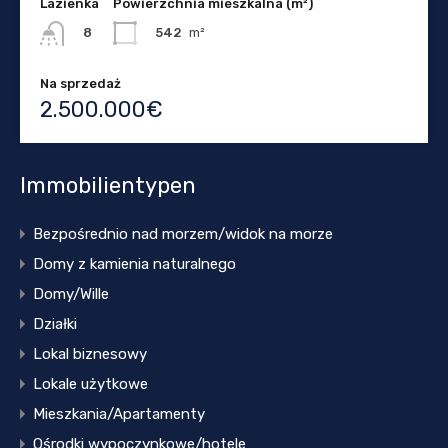
Lazienka
Powierzchnia mieszkalna (m²)
542
m²
8
Na sprzedaż
2.500.000€
Immobilientypen
Bezpośrednio nad morzem/widok na morze
Domy z kamienia naturalnego
Domy/Wille
Działki
Lokal biznesowy
Lokale użytkowe
Mieszkania/Apartamenty
Ośrodki wypoczynkowe/hotele