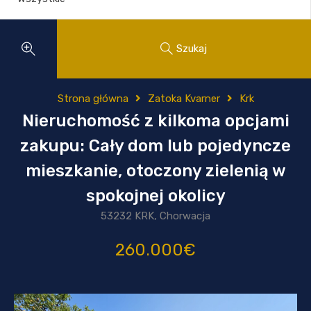
Szukaj
Strona główna
Zatoka Kvarner
Krk
Nieruchomość z kilkoma opcjami
zakupu: Cały dom lub pojedyncze
mieszkanie, otoczony zielenią w
spokojnej okolicy
53232 KRK, Chorwacja
260.000€