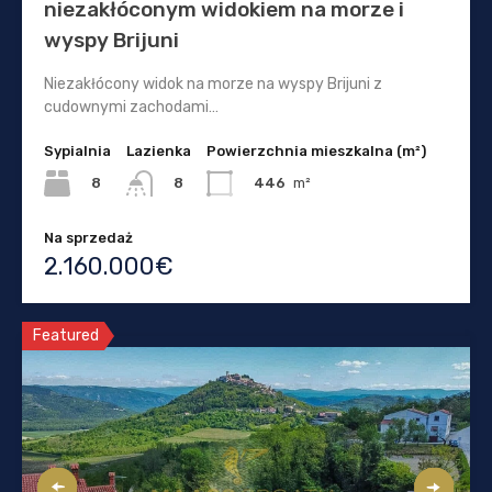
niezakłóconym widokiem na morze i
wyspy Brijuni
Niezakłócony widok na morze na wyspy Brijuni z
cudownymi zachodami…
Sypialnia
Lazienka
Powierzchnia mieszkalna (m²)
8
446
m²
8
Na sprzedaż
2.160.000€
Featured