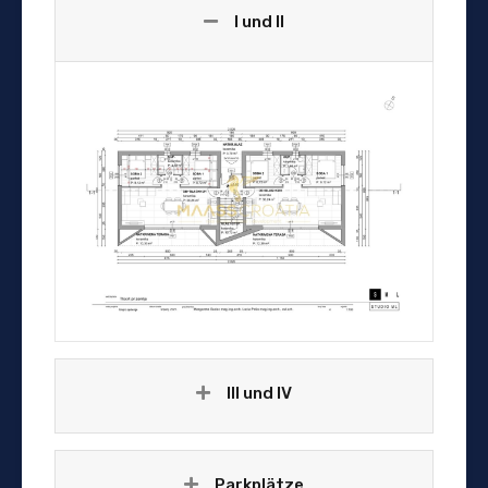
I und II
III und IV
Parkplätze