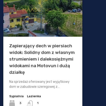
Zapierający dech w piersiach
widok: Solidny dom z własnym
strumieniem i dalekosiężnymi
widokami na Motovun i dużą
działkę
Na sprzedaż oferowany jest wyjątkowy
dom w zabudowie szeregowej z…
Sypialnia
Lazienka
3
1