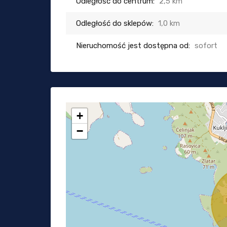
Odległość do centrum:
2,5 km
Odległość do sklepów:
1,0 km
Nieruchomość jest dostępna od:
sofort
+
−