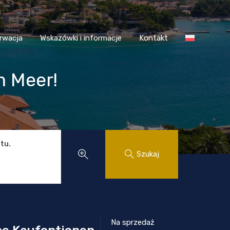
 Chorwacja
Wskazówki i informacje
Kontakt
rwacja
Wskazówki i informacje
Kontakt
m Meer!
tu.
Szukaj
Na sprzedaż