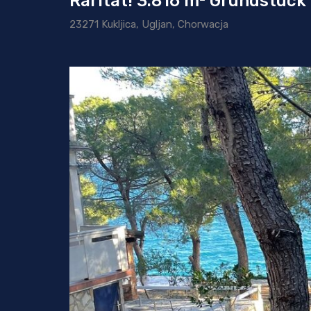
Rarität! 3.816 m² Grundstück
23271 Kukljica, Ugljan, Chorwacja