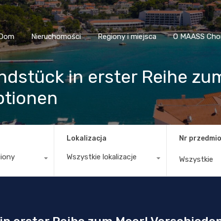
Dom
Nieruchomości
Regiony i miejsca
O MAASS
Dom
Nieruchomości
Regiony i miejsca
O MAASS Cho
undstück in erster Reihe zu
ptionen
Lokalizacja
Nr przedmio
giony
Wszystkie lokalizacje