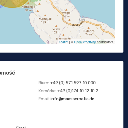
Leaflet
| ©
OpenStreetMap
contributors
homość
Biuro:
+49 (0) 571 597 10 000
Komórka:
+49 (0)174 10 12 10 2
Email:
info@maasscroatia.de