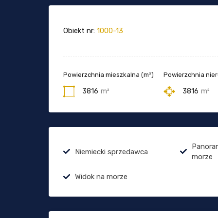
Obiekt nr:
1000-13
Powierzchnia mieszkalna (m²)
Powierzchnia nie
3816
m²
3816
m²
Panora
Niemiecki sprzedawca
morze
Widok na morze