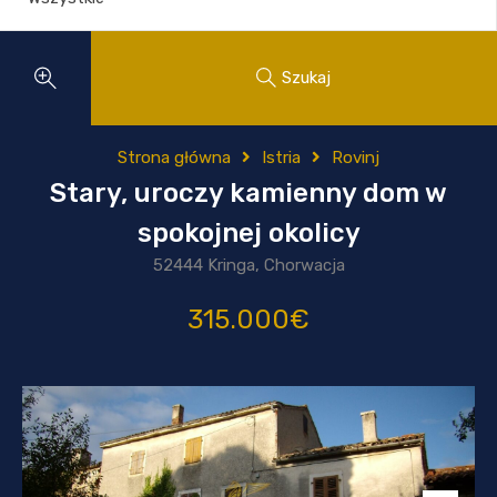
Szukaj
Strona główna
Istria
Rovinj
Stary, uroczy kamienny dom w
spokojnej okolicy
52444 Kringa, Chorwacja
315.000€