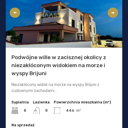
Podwójne wille w zacisznej okolicy z
niezakłóconym widokiem na morze i
wyspy Brijuni
Niezakłócony widok na morze na wyspy Brijuni z
cudownymi zachodami…
Sypialnia
Lazienka
Powierzchnia mieszkalna (m²)
8
446
m²
8
Na sprzedaż