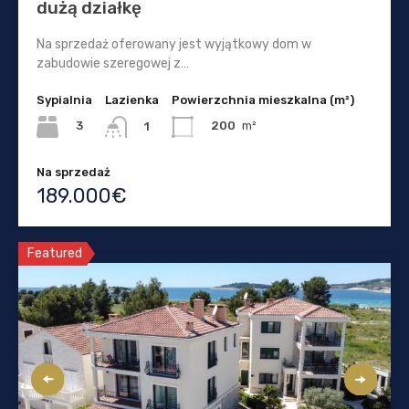
dużą działkę
Na sprzedaż oferowany jest wyjątkowy dom w
zabudowie szeregowej z…
Sypialnia
Lazienka
Powierzchnia mieszkalna (m²)
3
200
m²
1
Na sprzedaż
189.000€
Featured