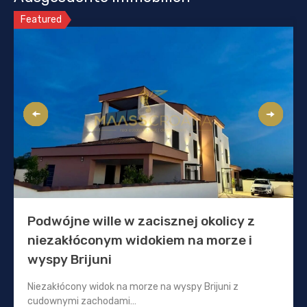
Featured
Podwójne wille w zacisznej okolicy z
niezakłóconym widokiem na morze i
wyspy Brijuni
Niezakłócony widok na morze na wyspy Brijuni z
cudownymi zachodami…