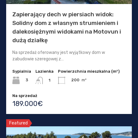
Zapierający dech w piersiach widok:
Solidny dom z własnym strumieniem i
dalekosiężnymi widokami na Motovun i
dużą działkę
Na sprzedaż oferowany jest wyjątkowy dom w
zabudowie szeregowej z…
Sypialnia
Lazienka
Powierzchnia mieszkalna (m²)
3
200
m²
1
Na sprzedaż
189.000€
Featured