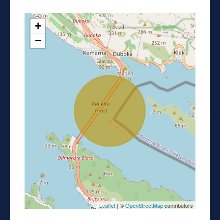
+
−
Leaflet
| ©
OpenStreetMap
contributors