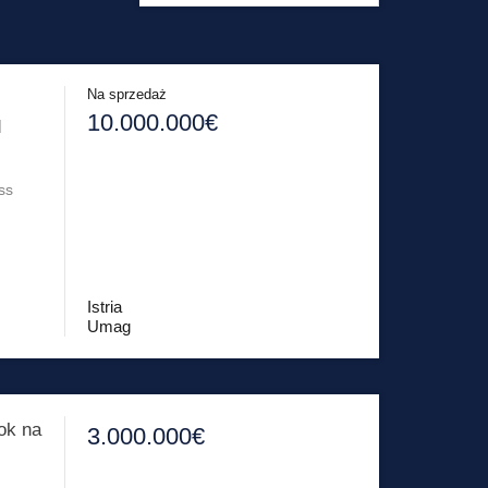
Na sprzedaż
10.000.000€
d
ss
Istria
Umag
ok na
3.000.000€