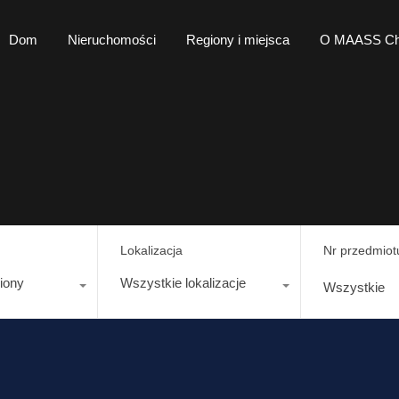
Dom
Nieruchomości
Regiony i miejsca
O MAAS
Dom
Nieruchomości
Regiony i miejsca
O MAASS Ch
Lokalizacja
Nr przedmiot
iony
Wszystkie lokalizacje