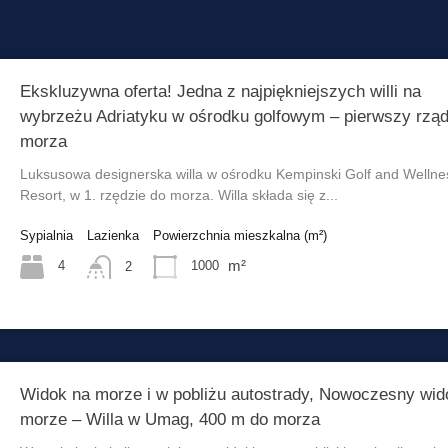
Ekskluzywna oferta! Jedna z najpiękniejszych willi na
wybrzeżu Adriatyku w ośrodku golfowym – pierwszy rzą
morza
Luksusowa designerska willa w ośrodku Kempinski Golf and Wellne
Resort, w 1. rzędzie do morza. Willa składa się z...
Sypialnia
Lazienka
Powierzchnia mieszkalna (m²)
m²
4
1000
2
Widok na morze i w pobliżu autostrady, Nowoczesny wid
morze – Willa w Umag, 400 m do morza