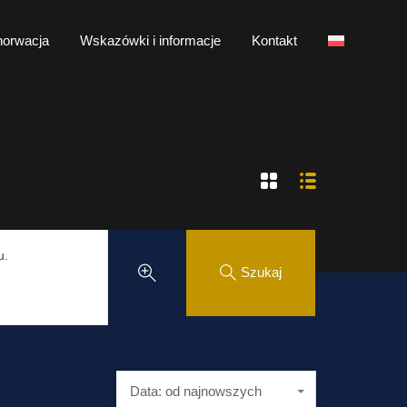
S Chorwacja
Wskazówki i informacje
Kontakt
orwacja
Wskazówki i informacje
Kontakt
u.
Szukaj
Data: od najnowszych