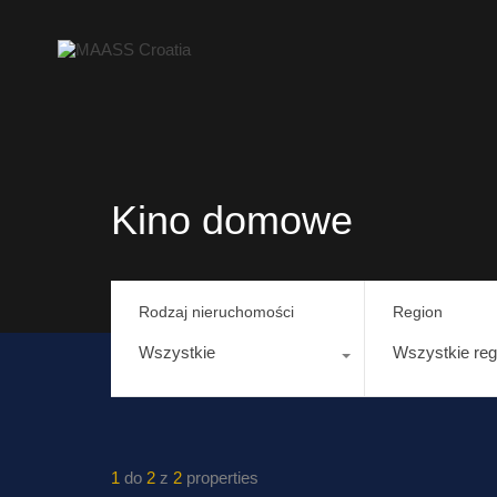
Kino domowe
Rodzaj nieruchomości
Region
Wszystkie
Wszystkie reg
1
do
2
z
2
properties