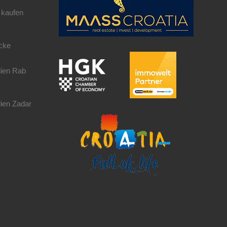
kaufen
cke
ien Rab
ien Zadar