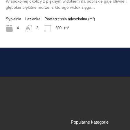
W spokojnej okolicy z pięknym widokiem na pobliskie gaje oliwne i
głębokie błękitne morze, z którego widok sięga...
Sypialnia
Lazienka
Powierzchnia mieszkalna (m²)
m²
4
500
3
Popularne kategorie