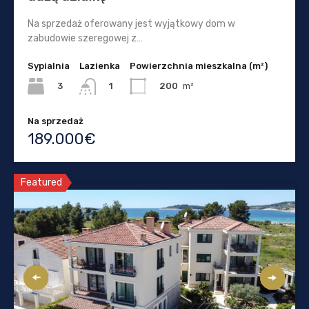
Na sprzedaż oferowany jest wyjątkowy dom w
zabudowie szeregowej z…
Sypialnia
Lazienka
Powierzchnia mieszkalna (m²)
3
200
m²
1
Na sprzedaż
189.000€
Featured