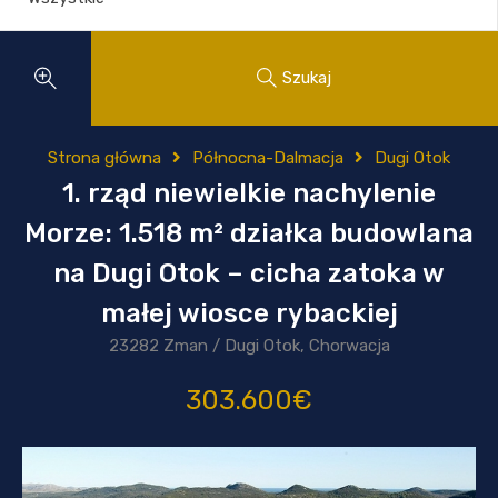
Szukaj
Strona główna
Północna-Dalmacja
Dugi Otok
1. rząd niewielkie nachylenie
Morze: 1.518 m² działka budowlana
na Dugi Otok – cicha zatoka w
małej wiosce rybackiej
23282 Zman / Dugi Otok, Chorwacja
303.600€