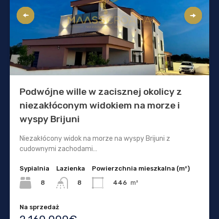
Podwójne wille w zacisznej okolicy z
niezakłóconym widokiem na morze i
wyspy Brijuni
Niezakłócony widok na morze na wyspy Brijuni z
cudownymi zachodami…
Sypialnia
Lazienka
Powierzchnia mieszkalna (m²)
8
446
m²
8
Na sprzedaż