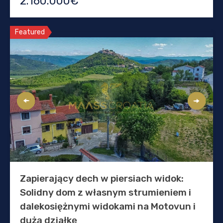
2.160.000€
Featured
Zapierający dech w piersiach widok:
Solidny dom z własnym strumieniem i
dalekosiężnymi widokami na Motovun i
dużą działkę