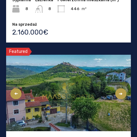
8
446
m²
8
Na sprzedaż
2.160.000€
Featured