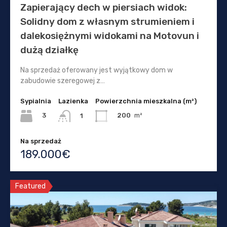
Zapierający dech w piersiach widok:
Solidny dom z własnym strumieniem i
dalekosiężnymi widokami na Motovun i
dużą działkę
Na sprzedaż oferowany jest wyjątkowy dom w
zabudowie szeregowej z…
Sypialnia
Lazienka
Powierzchnia mieszkalna (m²)
3
200
m²
1
Na sprzedaż
189.000€
Featured