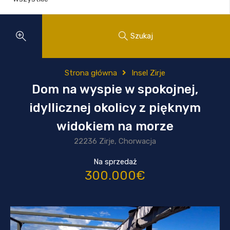
Szukaj
Strona główna
Insel Zirje
Dom na wyspie w spokojnej,
idyllicznej okolicy z pięknym
widokiem na morze
22236 Zirje, Chorwacja
Na sprzedaż
300.000€