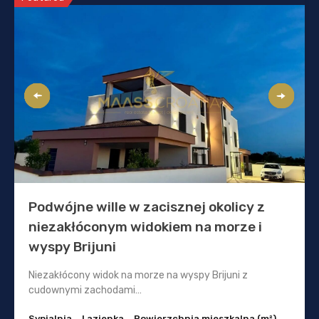
Podwójne wille w zacisznej okolicy z
niezakłóconym widokiem na morze i
wyspy Brijuni
Niezakłócony widok na morze na wyspy Brijuni z
cudownymi zachodami…
Sypialnia
Lazienka
Powierzchnia mieszkalna (m²)