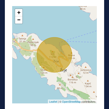
+
−
Leaflet
| ©
OpenStreetMap
contributors