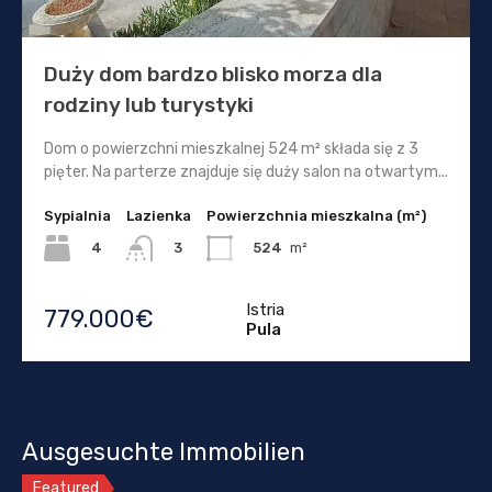
Duży dom bardzo blisko morza dla
rodziny lub turystyki
Dom o powierzchni mieszkalnej 524 m² składa się z 3
pięter. Na parterze znajduje się duży salon na otwartym...
Sypialnia
Lazienka
Powierzchnia mieszkalna (m²)
4
524
m²
3
Istria
779.000€
Pula
Ausgesuchte Immobilien
Featured