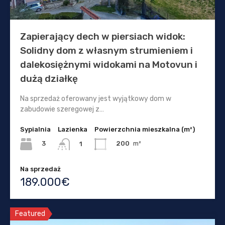
Zapierający dech w piersiach widok:
Solidny dom z własnym strumieniem i
dalekosiężnymi widokami na Motovun i
dużą działkę
Na sprzedaż oferowany jest wyjątkowy dom w
zabudowie szeregowej z…
Sypialnia
Lazienka
Powierzchnia mieszkalna (m²)
3
200
m²
1
Na sprzedaż
189.000€
Featured