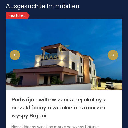
Ausgesuchte Immobilien
Featured
Podwójne wille w zacisznej okolicy z
niezakłóconym widokiem na morze i
wyspy Brijuni
Niezakłócony widok na morze na wyspy Brijuni z