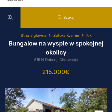
Szukaj
Strona główna
Zatoka Kvarner
Krk
Bungalow na wyspie w spokojnej
okolicy
51514 Dobrinj, Chorwacja
215.000€