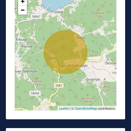
+
−
Leaflet
| ©
OpenStreetMap
contributors