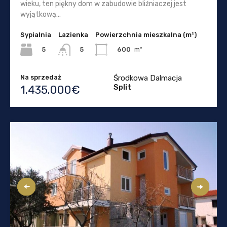
wieku, ten piękny dom w zabudowie bliźniaczej jest
wyjątkową...
Sypialnia
Lazienka
Powierzchnia mieszkalna (m²)
5
600
m²
5
Na sprzedaż
Środkowa Dalmacja
Split
1.435.000€