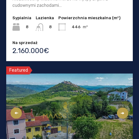
cudownymi zachodami…
Sypialnia
Lazienka
Powierzchnia mieszkalna (m²)
8
446
m²
8
Na sprzedaż
2.160.000€
Featured