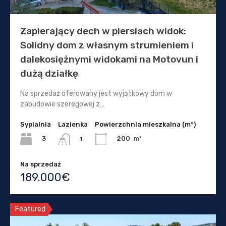
Zapierający dech w piersiach widok:
Solidny dom z własnym strumieniem i
dalekosiężnymi widokami na Motovun i
dużą działkę
Na sprzedaż oferowany jest wyjątkowy dom w
zabudowie szeregowej z…
Sypialnia
Lazienka
Powierzchnia mieszkalna (m²)
3
200
m²
1
Na sprzedaż
189.000€
Featured