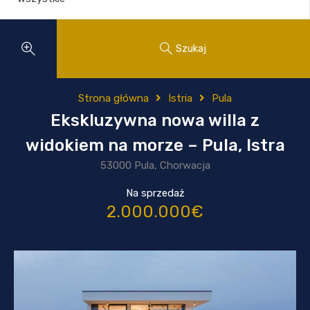
Szukaj
Strona główna
Istria
Pula
Ekskluzywna nowa willa z
widokiem na morze – Pula, Istra
53000 Pula, Chorwacja
Na sprzedaż
2.000.000€