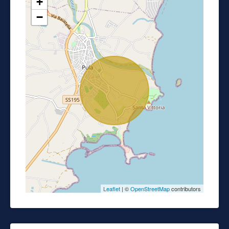
+
−
Leaflet
| ©
OpenStreetMap
contributors