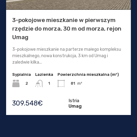
3-pokojowe mieszkanie w pierwszym
rzędzie do morza, 30 m od morza, rejon
Umag
3-pokojowe mieszkanie na parterze małego kompleksu
mieszkalnego, nowa konstrukcja, 3 km od Umag i
zaledwie kilka...
Sypialnia
Lazienka
Powierzchnia mieszkalna (m²)
2
81
m²
1
Istria
309.548€
Umag