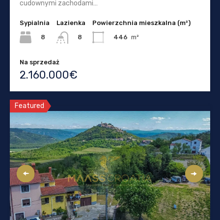
cudownymi zachodami…
Sypialnia
Lazienka
Powierzchnia mieszkalna (m²)
8
446
m²
8
Na sprzedaż
2.160.000€
Featured