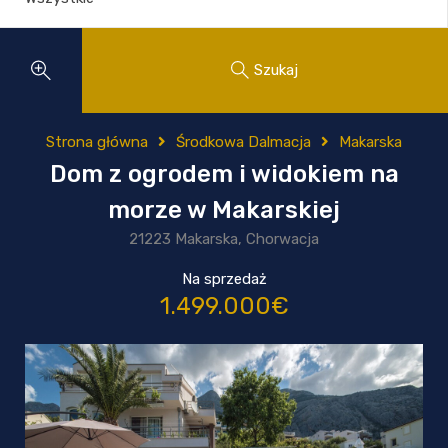
Szukaj
Strona główna
Środkowa Dalmacja
Makarska
Dom z ogrodem i widokiem na
morze w Makarskiej
21223 Makarska, Chorwacja
Na sprzedaż
1.499.000€