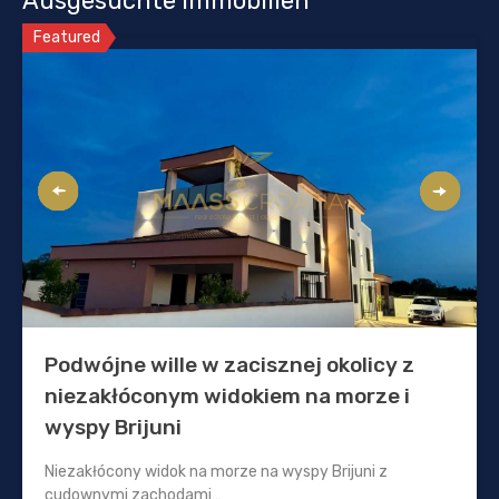
Ausgesuchte Immobilien
Featured
Podwójne wille w zacisznej okolicy z
niezakłóconym widokiem na morze i
wyspy Brijuni
Niezakłócony widok na morze na wyspy Brijuni z
cudownymi zachodami…