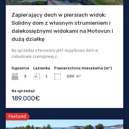
Zapierający dech w piersiach widok:
Solidny dom z własnym strumieniem i
dalekosiężnymi widokami na Motovun i
dużą działkę
Na sprzedaż oferowany jest wyjątkowy dom w
zabudowie szeregowej z…
Sypialnia
Lazienka
Powierzchnia mieszkalna (m²)
3
200
m²
1
Na sprzedaż
189.000€
Featured