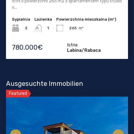
Istrii o powierzchni 265 m2 z apartamentem typu studio
o...
Sypialnia
Lazienka
Powierzchnia mieszkalna (m²)
2
265
m²
1
Istria
780.000€
Labina/Rabaca
Ausgesuchte Immobilien
Featured