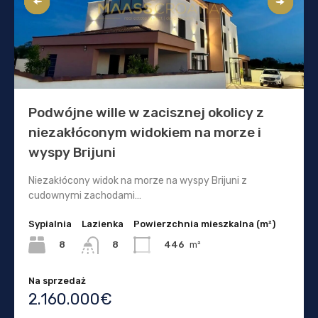
Podwójne wille w zacisznej okolicy z
niezakłóconym widokiem na morze i
wyspy Brijuni
Niezakłócony widok na morze na wyspy Brijuni z
cudownymi zachodami…
Sypialnia
Lazienka
Powierzchnia mieszkalna (m²)
8
446
m²
8
Na sprzedaż
2.160.000€