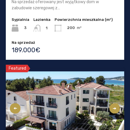
Na sprzedaż oferowany jest wyjątkowy dom w
zabudowie szeregowej z…
Sypialnia
Lazienka
Powierzchnia mieszkalna (m²)
3
200
m²
1
Na sprzedaż
189.000€
Featured