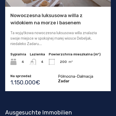
Nowoczesna luksusowa willa z
widokiem na morze i basenem
Ta wyjątkowa nowoczesna luksusowa willa znalazła
swoje miejsce w spokojnej małej wiosce Debeljak,
niedaleko Zadaru....
Sypialnia
Lazienka
Powierzchnia mieszkalna (m²)
4
200
m²
4
Na sprzedaż
Północna-Dalmacja
Zadar
1.150.000€
Ausgesuchte Immobilien