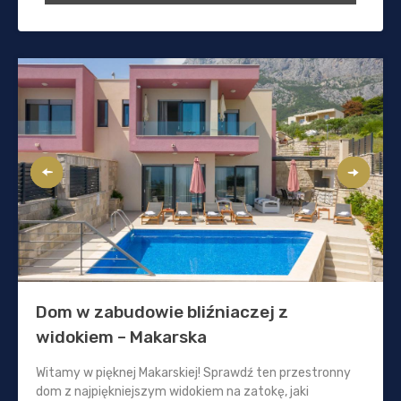
Dom w zabudowie bliźniaczej z
widokiem – Makarska
Witamy w pięknej Makarskiej! Sprawdź ten przestronny
dom z najpiękniejszym widokiem na zatokę, jaki