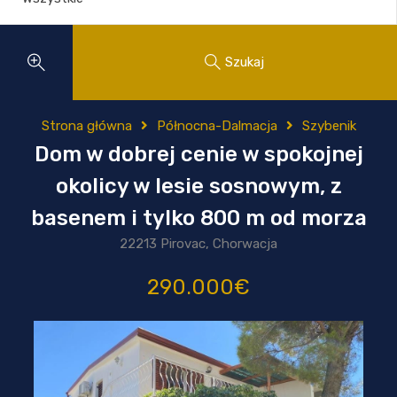
Szukaj
Strona główna
Północna-Dalmacja
Szybenik
Dom w dobrej cenie w spokojnej
okolicy w lesie sosnowym, z
basenem i tylko 800 m od morza
22213 Pirovac, Chorwacja
290.000€