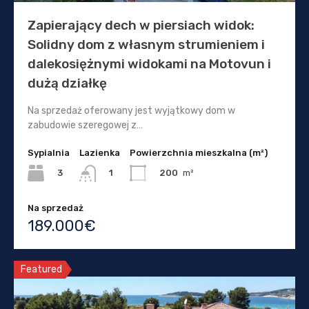
Zapierający dech w piersiach widok:
Solidny dom z własnym strumieniem i
dalekosiężnymi widokami na Motovun i
dużą działkę
Na sprzedaż oferowany jest wyjątkowy dom w
zabudowie szeregowej z…
Sypialnia
Lazienka
Powierzchnia mieszkalna (m²)
3
200
m²
1
Na sprzedaż
189.000€
Featured