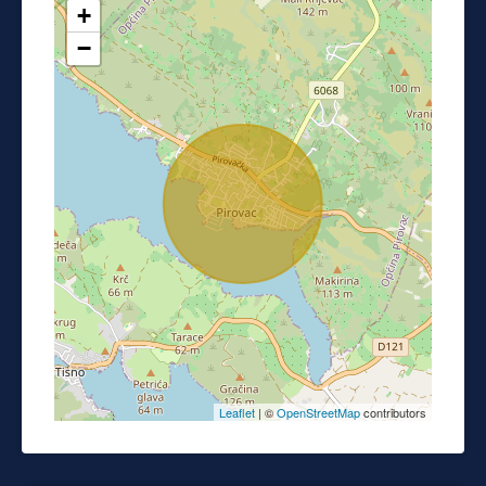
+
−
Leaflet
| ©
OpenStreetMap
contributors