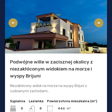
Podwójne wille w zacisznej okolicy z
niezakłóconym widokiem na morze i
wyspy Brijuni
Niezakłócony widok na morze na wyspy Brijuni z
cudownymi zachodami…
Sypialnia
Lazienka
Powierzchnia mieszkalna (m²)
8
446
m²
8