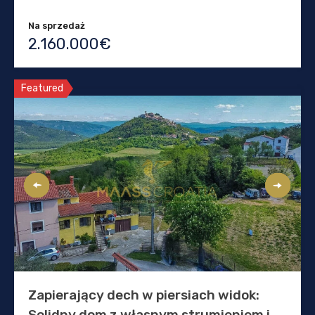
Na sprzedaż
2.160.000€
Featured
Zapierający dech w piersiach widok:
Solidny dom z własnym strumieniem i