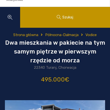
Szukaj
Strona główna
Północna-Dalmacja
Vodice
Dwa mieszkania w pakiecie na tym
samym piętrze w pierwszym
rzędzie od morza
22340 Turanj, Chorwacja
495.000€