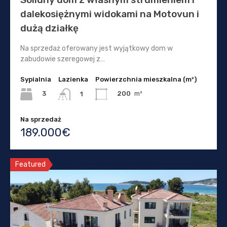
dalekosiężnymi widokami na Motovun i
dużą działkę
Na sprzedaż oferowany jest wyjątkowy dom w
zabudowie szeregowej z…
Sypialnia
Lazienka
Powierzchnia mieszkalna (m²)
3
200
m²
1
Na sprzedaż
189.000€
Featured