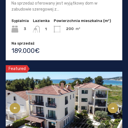
Na sprzedaż oferowany jest wyjątkowy dom w
zabudowie szeregowej z…
Sypialnia
Lazienka
Powierzchnia mieszkalna (m²)
3
200
m²
1
Na sprzedaż
189.000€
Featured