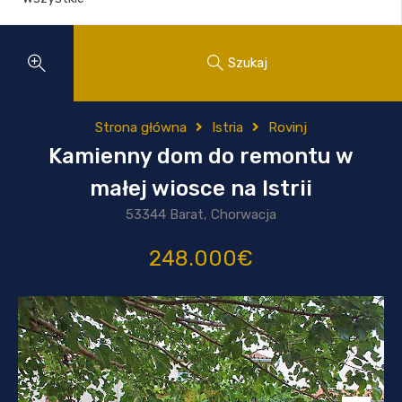
Szukaj
Strona główna
Istria
Rovinj
Kamienny dom do remontu w
małej wiosce na Istrii
53344 Barat, Chorwacja
248.000€