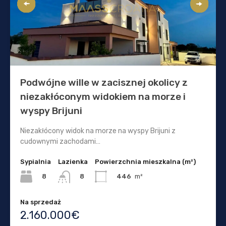
Podwójne wille w zacisznej okolicy z
niezakłóconym widokiem na morze i
wyspy Brijuni
Niezakłócony widok na morze na wyspy Brijuni z
cudownymi zachodami…
Sypialnia
Lazienka
Powierzchnia mieszkalna (m²)
8
446
m²
8
Na sprzedaż
2.160.000€