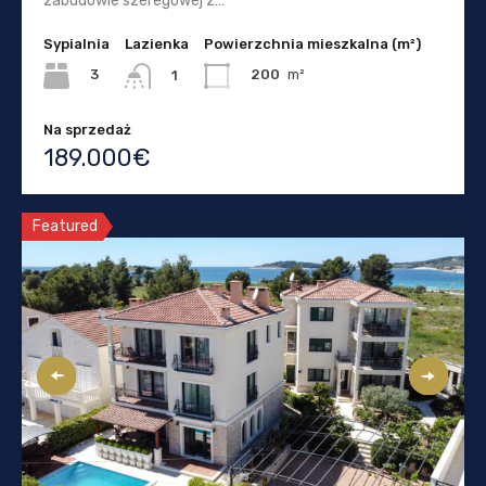
zabudowie szeregowej z…
Sypialnia
Lazienka
Powierzchnia mieszkalna (m²)
3
200
m²
1
Na sprzedaż
189.000€
Featured