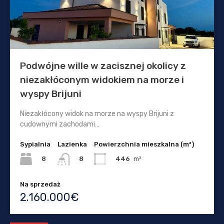
Podwójne wille w zacisznej okolicy z
niezakłóconym widokiem na morze i
wyspy Brijuni
Niezakłócony widok na morze na wyspy Brijuni z
cudownymi zachodami…
Sypialnia
Lazienka
Powierzchnia mieszkalna (m²)
8
446
m²
8
Na sprzedaż
2.160.000€