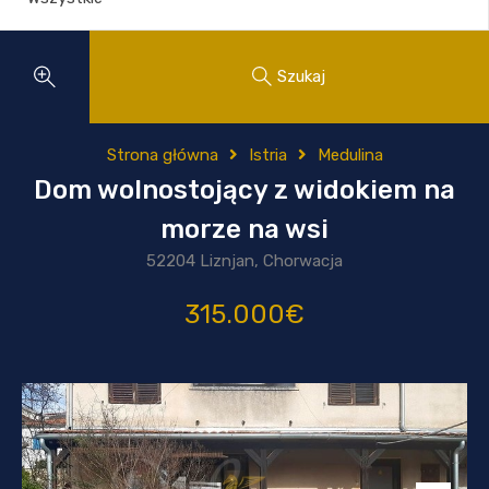
Szukaj
Strona główna
Istria
Medulina
Dom wolnostojący z widokiem na
morze na wsi
52204 Liznjan, Chorwacja
315.000€