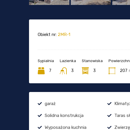
Obiekt nr:
2MR-1
Sypialnia
Lazienka
Stanowiska
Powierzchni
7
3
3
207
garaż
Klimaty
Solidna konstrukcja
Taras s
Wyposażona kuchnia
Zwierz