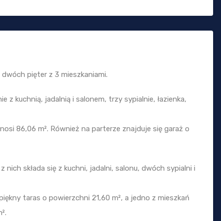
z dwóch pięter z 3 mieszkaniami.
 z kuchnią, jadalnią i salonem, trzy sypialnie, łazienka,
osi 86,06 m². Również na parterze znajduje się garaż o
 nich składa się z kuchni, jadalni, salonu, dwóch sypialni i
piękny taras o powierzchni 21,60 m², a jedno z mieszkań
².