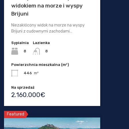
widokiem na morze i wyspy
Brijuni
Niezakłócony widok na morze na wyspy
Brijuni z cudownymi zachodami…
Sypialnia
Lazienka
8
8
Powierzchnia mieszkalna (m²)
446
m²
Na sprzedaż
2.160.000€
Featured