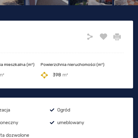
a mieszkalna (m²)
Powierzchnia nieruchomości (m²)
m²
398
m²
zacja
Ogród
łoneczny
umeblowany
ęta dozwolone