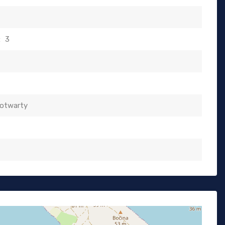
:
3
 otwarty