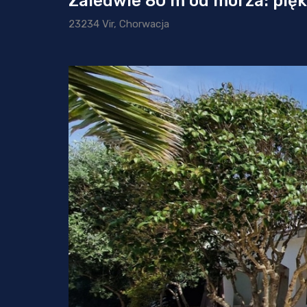
Zaledwie 80 m od morza: pię
23234 Vir, Chorwacja