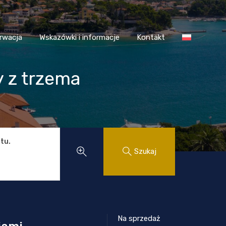
 Chorwacja
Wskazówki i informacje
Kontakt
rwacja
Wskazówki i informacje
Kontakt
 z trzema
tu.
Szukaj
Na sprzedaż