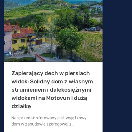
Zapierający dech w piersiach
widok: Solidny dom z własnym
strumieniem i dalekosiężnymi
widokami na Motovun i dużą
działkę
Na sprzedaż oferowany jest wyjątkowy
dom w zabudowie szeregowej z…