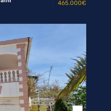
iami
465.000€