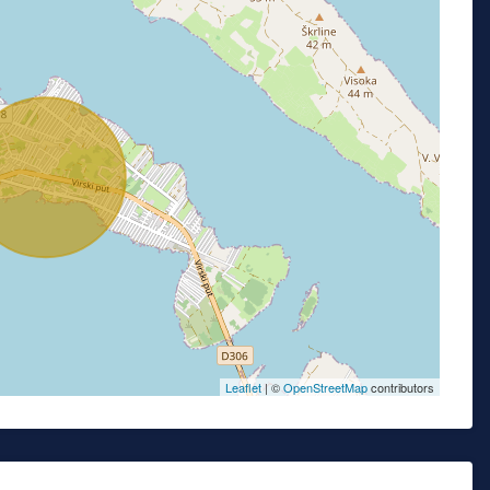
Leaflet
| ©
OpenStreetMap
contributors