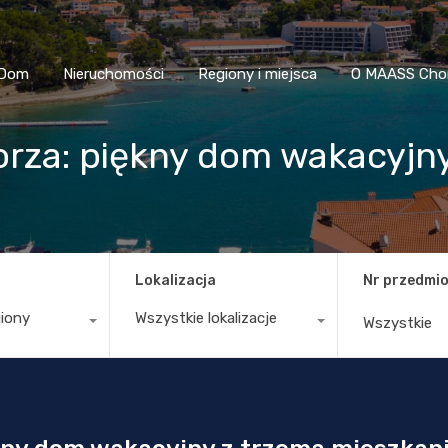
Dom
Nieruchomości
Regiony i miejsca
O MAASS
Dom
Nieruchomości
Regiony i miejsca
O MAASS Cho
rza: piękny dom wakacyjny
Lokalizacja
Nr przedmio
giony
Wszystkie lokalizacje