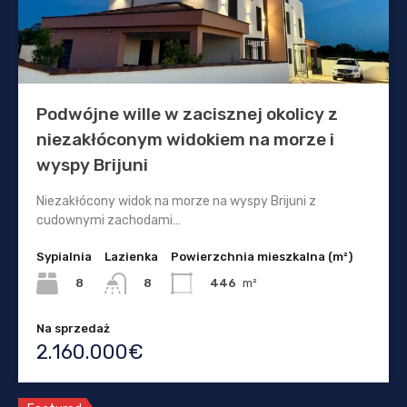
Podwójne wille w zacisznej okolicy z
niezakłóconym widokiem na morze i
wyspy Brijuni
Niezakłócony widok na morze na wyspy Brijuni z
cudownymi zachodami…
Sypialnia
Lazienka
Powierzchnia mieszkalna (m²)
8
446
m²
8
Na sprzedaż
2.160.000€