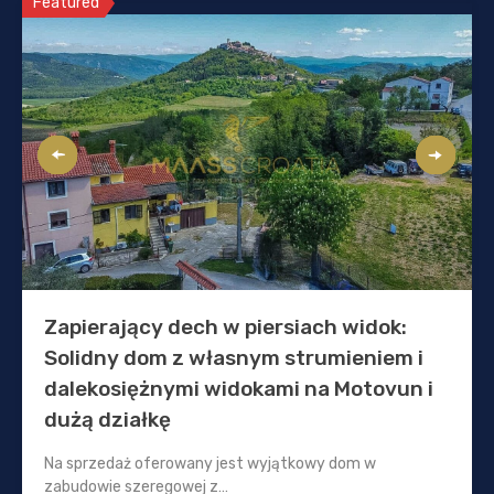
Featured
Zapierający dech w piersiach widok:
Solidny dom z własnym strumieniem i
dalekosiężnymi widokami na Motovun i
dużą działkę
Na sprzedaż oferowany jest wyjątkowy dom w
zabudowie szeregowej z…