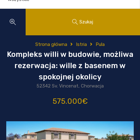
Szukaj
Strona główna
Istria
Pula
Kompleks willi w budowie, możliwa
rezerwacja: wille z basenem w
spokojnej okolicy
52342 Sv. Vincenat, Chorwacja
575.000€