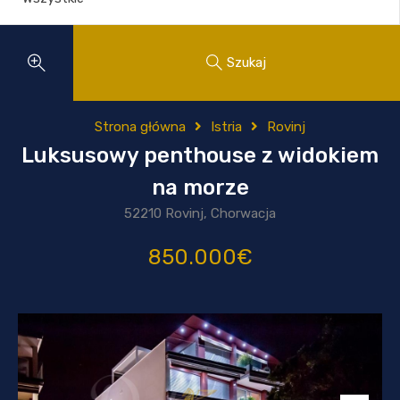
Szukaj
Strona główna
Istria
Rovinj
Luksusowy penthouse z widokiem
na morze
52210 Rovinj, Chorwacja
850.000€