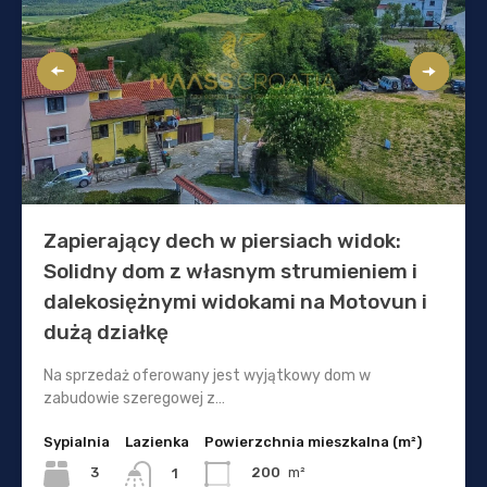
Zapierający dech w piersiach widok:
Solidny dom z własnym strumieniem i
dalekosiężnymi widokami na Motovun i
dużą działkę
Na sprzedaż oferowany jest wyjątkowy dom w
zabudowie szeregowej z…
Sypialnia
Lazienka
Powierzchnia mieszkalna (m²)
3
200
m²
1