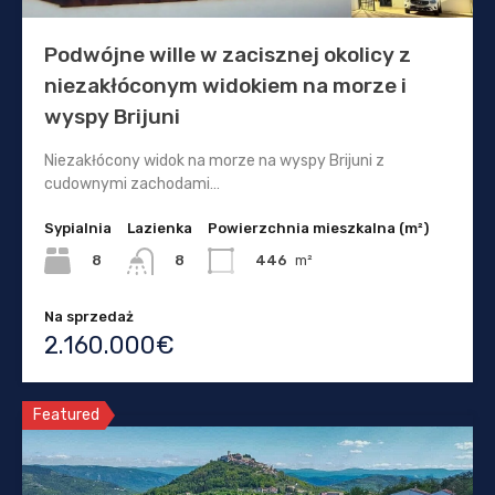
Podwójne wille w zacisznej okolicy z
niezakłóconym widokiem na morze i
wyspy Brijuni
Niezakłócony widok na morze na wyspy Brijuni z
cudownymi zachodami…
Sypialnia
Lazienka
Powierzchnia mieszkalna (m²)
8
446
m²
8
Na sprzedaż
2.160.000€
Featured